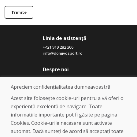
Trimite
Linia de asistență
+421 919 282 306
info@domivosport.ro
Despre noi
Blog
Despre noi
Apreciem confidențialitatea dumneavoastră
Magazin
Contact
Acest site folosește cookie-uri pentru a vă oferi o
experiență excelentă de navigare. Toate
Cumpărare
informațiile importante pot fi găsite pe pagina
Magazin online
Cookies. Cookie-urile necesare sunt activate
Termeni și condiții de afaceri
automat. Dacă sunteți de acord să acceptați toate
Livrare și plată