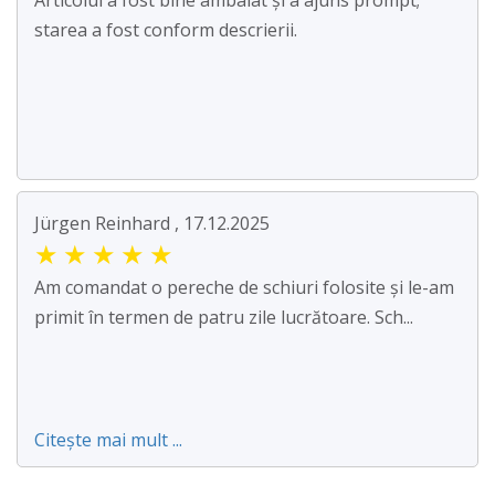
Articolul a fost bine ambalat și a ajuns prompt;
starea a fost conform descrierii.
Jürgen Reinhard , 17.12.2025
★
★
★
★
★
Am comandat o pereche de schiuri folosite și le-am
primit în termen de patru zile lucrătoare. Sch...
Citește mai mult ...