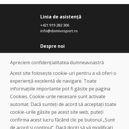
Linia de asistență
+421 919 282 306
info@domivosport.ro
Despre noi
Blog
Despre noi
Apreciem confidențialitatea dumneavoastră
Magazin
Contact
Acest site folosește cookie-uri pentru a vă oferi o
experiență excelentă de navigare. Toate
Cumpărare
informațiile importante pot fi găsite pe pagina
Magazin online
Cookies. Cookie-urile necesare sunt activate
Termeni și condiții de afaceri
automat. Dacă sunteți de acord să acceptați toate
Livrare și plată
cookie-urile găsite pe acest site web, puteți
Plângere
Retur și schimb de mărfuri
confirma acest lucru făcând clic pe butonul „Sunt
Protecția datelor cu caracter personal
de acord și continui”. Dacă doriți să vă modificați