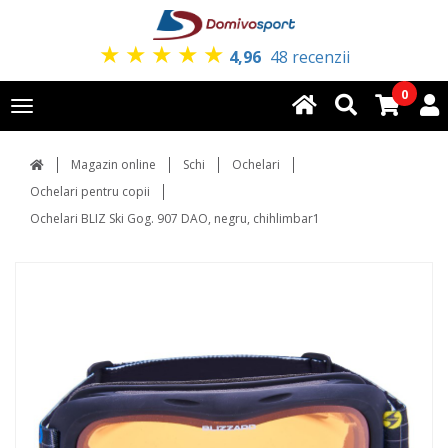
★
★
★
★
★
4,96
48 recenzii
0
Toggle
navigation
Magazin online
Schi
Ochelari
Ochelari pentru copii
Ochelari BLIZ Ski Gog. 907 DAO, negru, chihlimbar1