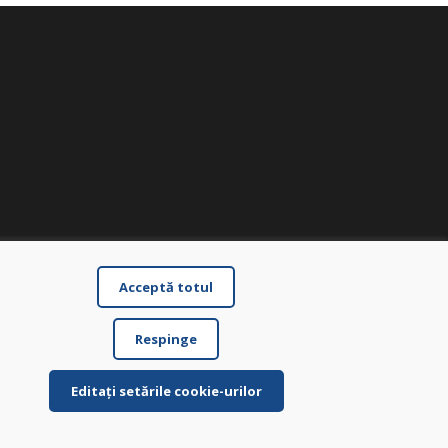
Acceptă totul
Respinge
Editați setările cookie-urilor