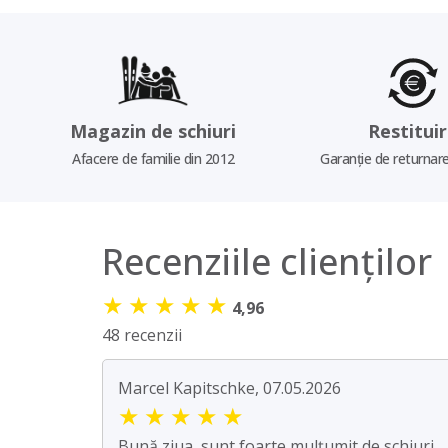
Magazin de schiuri
Restitui
Afacere de familie din 2012
Garanție de returnare
Recenziile clienților
★
★
★
★
★
4,96
48 recenzii
Marcel Kapitschke, 07.05.2026
★
★
★
★
★
Bună ziua, sunt foarte mulțumit de schiuri.