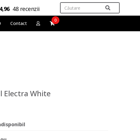
4,96
48 recenzii
0
O
Contact
 Electra White
ndisponibil
ou