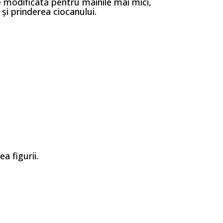
e modificată pentru mâinile mai mici,
și prinderea ciocanului.
ea figurii.