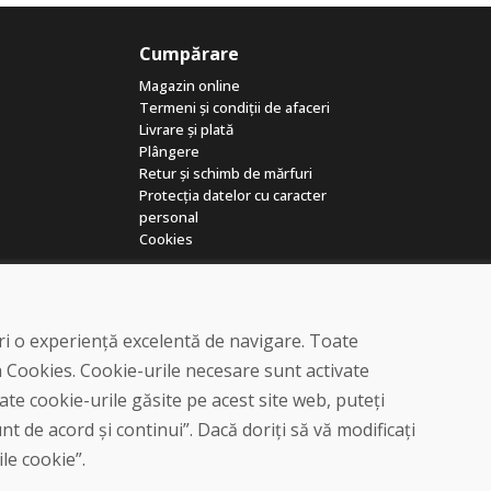
Cumpărare
Magazin online
Termeni și condiții de afaceri
Livrare și plată
Plângere
Retur și schimb de mărfuri
Protecția datelor cu caracter
personal
Cookies
eri o experiență excelentă de navigare. Toate
a Cookies. Cookie-urile necesare sunt activate
te cookie-urile găsite pe acest site web, puteți
© DOMIVOSPORT 2026, Toate drepturile rezervate
t de acord și continui”. Dacă doriți să vă modificați
DUFEKSOFT
-
crearea site-ului web
,
crearea de magazine electronice
ile cookie”.