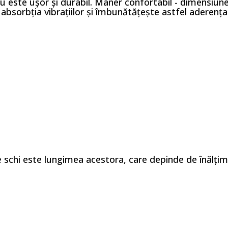
niu este ușor și durabil. Mâner confortabil - dimensiun
bsorbția vibrațiilor și îmbunătățește astfel aderența 
de schi este lungimea acestora, care depinde de înălțim