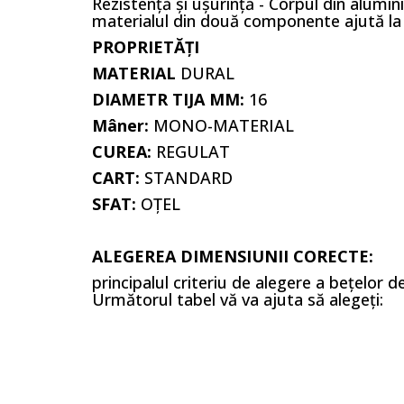
Rezistență și ușurință - Corpul din alumi
materialul din două componente ajută la a
PROPRIETĂȚI
MATERIAL
DURAL
DIAMETR TIJA MM:
16
Mâner:
MONO-MATERIAL
CUREA:
REGULAT
CART:
STANDARD
SFAT:
OŢEL
ALEGEREA DIMENSIUNII CORECTE:
principalul criteriu de alegere a bețelor 
Următorul tabel vă va ajuta să alegeți: