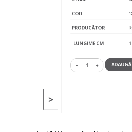
COD
1
PRODUCĂTOR
R
LUNGIME CM
1
ADAUGĂ 
1
>