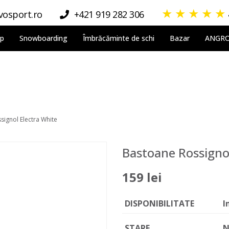
★
★
★
★
★
osport.ro
+421 919 282 306
lp
Snowboarding
Îmbrăcăminte de schi
Bazar
ANGR
signol Electra White
Bastoane Rossignol
159 lei
DISPONIBILITATE
I
STARE
N