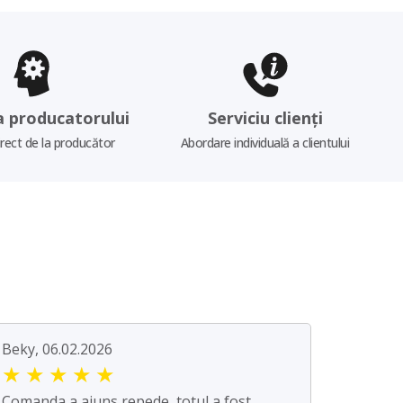
a producatorului
Serviciu clienți
irect de la producător
Abordare individuală a clientului
Beky, 06.02.2026
★
★
★
★
★
Comanda a ajuns repede, totul a fost