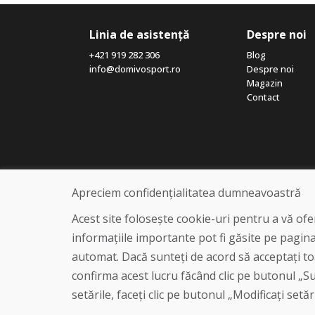
Linia de asistență
Despre noi
+421 919 282 306
Blog
info@domivosport.ro
Despre noi
Magazin
Contact
Apreciem confidențialitatea dumneavoastră
Acest site folosește cookie-uri pentru a vă of
informațiile importante pot fi găsite pe pagin
automat. Dacă sunteți de acord să acceptați toa
confirma acest lucru făcând clic pe butonul „Sun
setările, faceți clic pe butonul „Modificați setăr