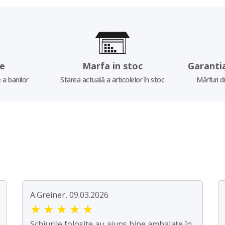
re
Marfa in stoc
Garanti
 a banilor
Starea actuală a articolelor în stoc
Mărfuri d
A.Greiner, 09.03.2026
★
★
★
★
★
Schiurile folosite au ajuns bine ambalate în