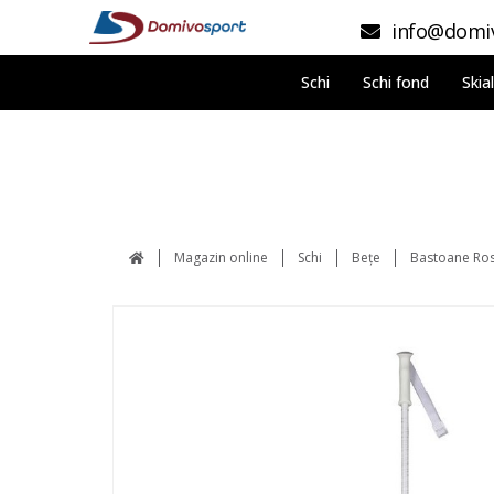
info@domiv
Schi
Schi fond
Skia
Magazin online
Schi
Bețe
Bastoane Ros