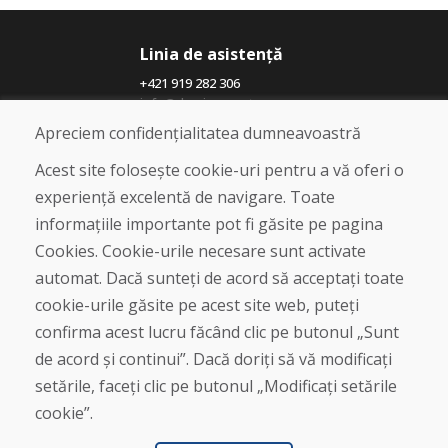
Linia de asistență
+421 919 282 306
info@domivosport.ro
Apreciem confidențialitatea dumneavoastră
Despre noi
Acest site folosește cookie-uri pentru a vă oferi o
Blog
experiență excelentă de navigare. Toate
Despre noi
informațiile importante pot fi găsite pe pagina
Magazin
Contact
Cookies. Cookie-urile necesare sunt activate
automat. Dacă sunteți de acord să acceptați toate
Cumpărare
cookie-urile găsite pe acest site web, puteți
Magazin online
confirma acest lucru făcând clic pe butonul „Sunt
Termeni și condiții de afaceri
de acord și continui”. Dacă doriți să vă modificați
Livrare și plată
setările, faceți clic pe butonul „Modificați setările
Plângere
Retur și schimb de mărfuri
cookie”.
Protecția datelor cu caracter personal
Cookies