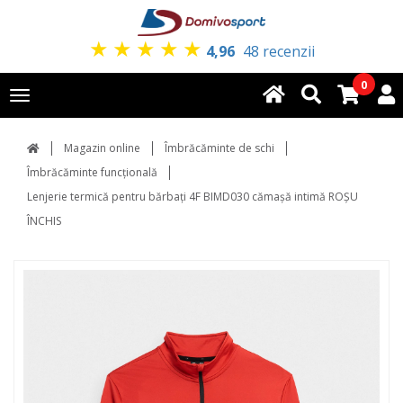
★
★
★
★
★
4,96
48 recenzii
0
Toggle
navigation
Magazin online
Îmbrăcăminte de schi
Îmbrăcăminte funcțională
Lenjerie termică pentru bărbați 4F BIMD030 cămașă intimă ROȘU
ÎNCHIS