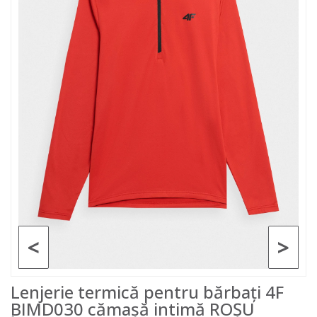
<
>
Lenjerie termică pentru bărbați 4F
BIMD030 cămașă intimă ROȘU