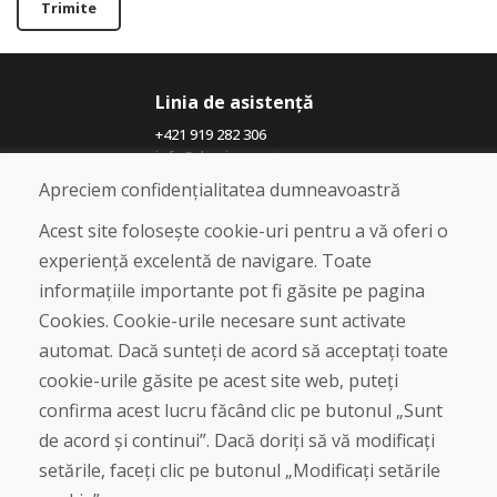
Trimite
Linia de asistență
+421 919 282 306
info@domivosport.ro
Apreciem confidențialitatea dumneavoastră
Despre noi
Acest site folosește cookie-uri pentru a vă oferi o
Blog
experiență excelentă de navigare. Toate
Despre noi
informațiile importante pot fi găsite pe pagina
Magazin
Contact
Cookies. Cookie-urile necesare sunt activate
automat. Dacă sunteți de acord să acceptați toate
Cumpărare
cookie-urile găsite pe acest site web, puteți
Magazin online
confirma acest lucru făcând clic pe butonul „Sunt
Termeni și condiții de afaceri
de acord și continui”. Dacă doriți să vă modificați
Livrare și plată
setările, faceți clic pe butonul „Modificați setările
Plângere
Retur și schimb de mărfuri