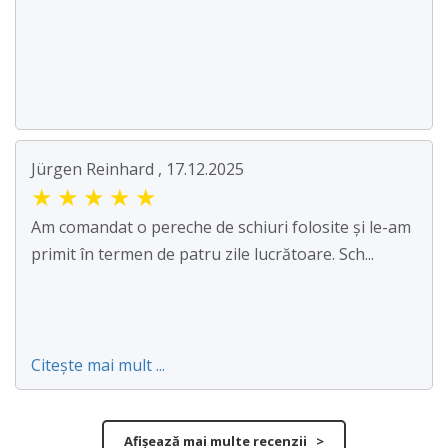
Jürgen Reinhard , 17.12.2025
★
★
★
★
★
Am comandat o pereche de schiuri folosite și le-am
primit în termen de patru zile lucrătoare. Sch...
Citește mai mult ...
Afișează mai multe recenzii >