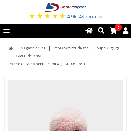
★
★
★
★
★
4,96
48 recenzii
0
Toggle
navigation
Magazin online
Îmbrăcăminte de schi
Şapci şi glugă
Căciuli de iarnă
Pălărie de iarnă pentru copii 4F JCAD005 Roșu