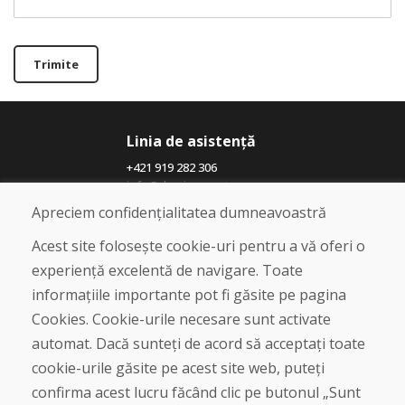
Trimite
Linia de asistență
+421 919 282 306
info@domivosport.ro
Apreciem confidențialitatea dumneavoastră
Despre noi
Acest site folosește cookie-uri pentru a vă oferi o
Blog
experiență excelentă de navigare. Toate
Despre noi
informațiile importante pot fi găsite pe pagina
Magazin
Contact
Cookies. Cookie-urile necesare sunt activate
automat. Dacă sunteți de acord să acceptați toate
Cumpărare
cookie-urile găsite pe acest site web, puteți
Magazin online
confirma acest lucru făcând clic pe butonul „Sunt