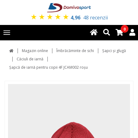
★
★
★
★
★
4,96
48 recenzii
0
Toggle
navigation
Magazin online
Îmbrăcăminte de schi
Şapci şi glugă
Căciuli de iarnă
Șapcă de iarnă pentru copii 4F JCAM002 roșu