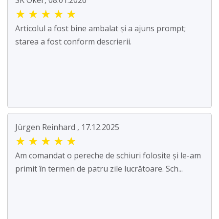
SK Oker, 08.01.2026
★
★
★
★
★
Articolul a fost bine ambalat și a ajuns prompt;
starea a fost conform descrierii.
Jürgen Reinhard , 17.12.2025
★
★
★
★
★
Am comandat o pereche de schiuri folosite și le-am
primit în termen de patru zile lucrătoare. Sch...