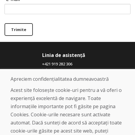
Trimite
Linia de asistență
+421 919 282 306
info@domivosport.ro
Apreciem confidențialitatea dumneavoastră
Despre noi
Acest site folosește cookie-uri pentru a vă oferi o
Blog
experiență excelentă de navigare. Toate
Despre noi
informațiile importante pot fi găsite pe pagina
Magazin
Contact
Cookies. Cookie-urile necesare sunt activate
automat. Dacă sunteți de acord să acceptați toate
Cumpărare
cookie-urile găsite pe acest site web, puteți