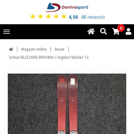
★
★
★
★
★
4,96
48 recenzii
0
Toggle
navigation
Magazin online
Bazar
Schiuri BLIZZARD BRAHMA + legături Marker 13