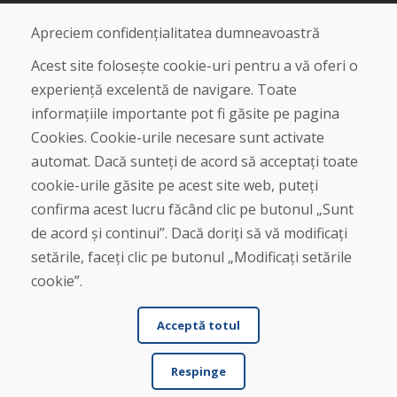
Blog
Despre noi
Apreciem confidențialitatea dumneavoastră
Magazin
Contact
Acest site folosește cookie-uri pentru a vă oferi o
experiență excelentă de navigare. Toate
Cumpărare
informațiile importante pot fi găsite pe pagina
Magazin online
Cookies. Cookie-urile necesare sunt activate
Termeni și condiții de afaceri
automat. Dacă sunteți de acord să acceptați toate
Livrare și plată
cookie-urile găsite pe acest site web, puteți
Plângere
Retur și schimb de mărfuri
confirma acest lucru făcând clic pe butonul „Sunt
Protecția datelor cu caracter personal
de acord și continui”. Dacă doriți să vă modificați
Cookies
setările, faceți clic pe butonul „Modificați setările
cookie”.
Acceptă totul
Respinge
© DOMIVOSPORT 2026, Toate drepturile rezervate