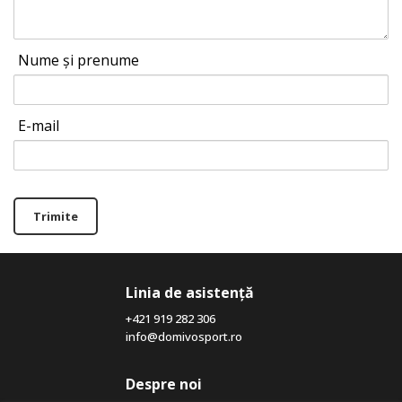
Nume și prenume
E-mail
Trimite
Linia de asistență
+421 919 282 306
info@domivosport.ro
Despre noi