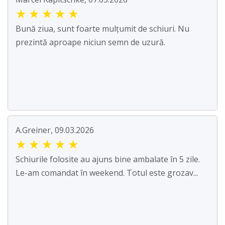
★
★
★
★
★
Bună ziua, sunt foarte mulțumit de schiuri. Nu
prezintă aproape niciun semn de uzură.
A.Greiner, 09.03.2026
★
★
★
★
★
Schiurile folosite au ajuns bine ambalate în 5 zile.
Le-am comandat în weekend. Totul este grozav...