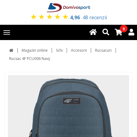
★
★
★
★
★
4,96
48 recenzii
0
Toggle
navigation
Magazin online
Schi
Accesorii
Rucsacuri
Rucsac 4F PCU006 Navy