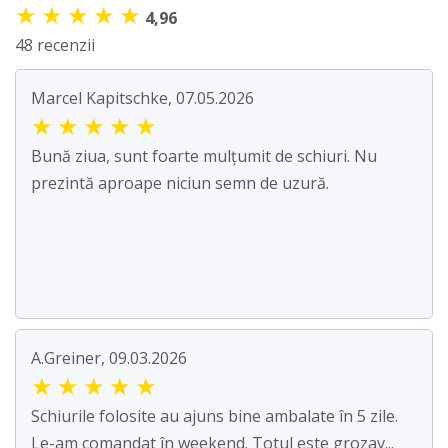
★
★
★
★
★
4,96
48 recenzii
Marcel Kapitschke, 07.05.2026
★
★
★
★
★
Bună ziua, sunt foarte mulțumit de schiuri. Nu
prezintă aproape niciun semn de uzură.
A.Greiner, 09.03.2026
★
★
★
★
★
Schiurile folosite au ajuns bine ambalate în 5 zile.
Le-am comandat în weekend. Totul este grozav...