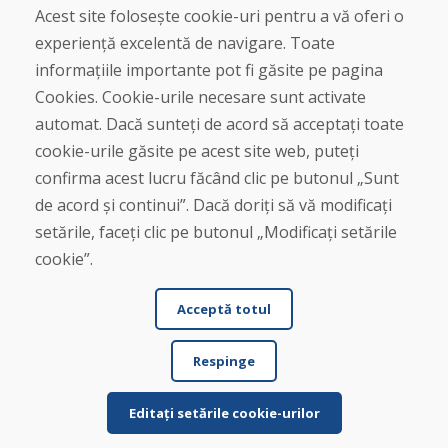
+421 919 282 306
Acest site folosește cookie-uri pentru a vă oferi o
info@domivosport.ro
experiență excelentă de navigare. Toate
informațiile importante pot fi găsite pe pagina
Despre noi
Cookies. Cookie-urile necesare sunt activate
Blog
automat. Dacă sunteți de acord să acceptați toate
Despre noi
Magazin
cookie-urile găsite pe acest site web, puteți
Contact
confirma acest lucru făcând clic pe butonul „Sunt
de acord și continui”. Dacă doriți să vă modificați
Cumpărare
setările, faceți clic pe butonul „Modificați setările
Magazin online
cookie”.
Termeni și condiții de afaceri
Livrare și plată
Acceptă totul
Plângere
Retur și schimb de mărfuri
Protecția datelor cu caracter personal
Respinge
Cookies
Editați setările cookie-urilor