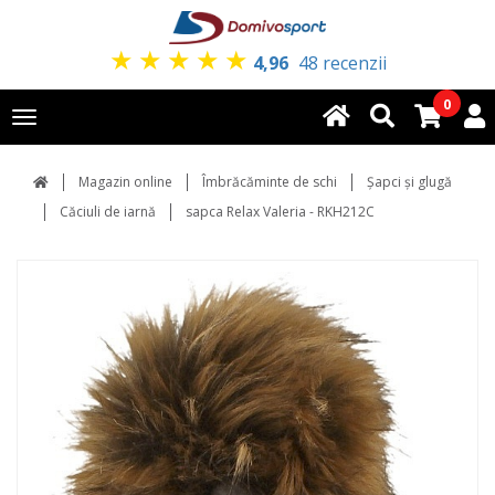
★
★
★
★
★
4,96
48 recenzii
0
Toggle
navigation
Magazin online
Îmbrăcăminte de schi
Şapci şi glugă
Căciuli de iarnă
sapca Relax Valeria - RKH212C