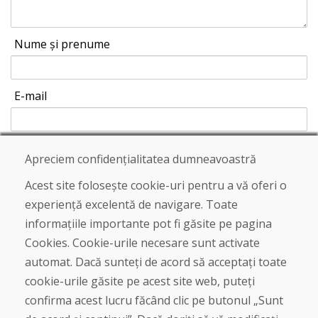
Nume și prenume
E-mail
Apreciem confidențialitatea dumneavoastră
Trimite
Acest site folosește cookie-uri pentru a vă oferi o
experiență excelentă de navigare. Toate
informațiile importante pot fi găsite pe pagina
Linia de asistență
Cookies. Cookie-urile necesare sunt activate
+421 919 282 306
automat. Dacă sunteți de acord să acceptați toate
info@domivosport.ro
cookie-urile găsite pe acest site web, puteți
confirma acest lucru făcând clic pe butonul „Sunt
Despre noi