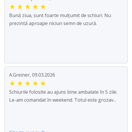
★
★
★
★
★
Bună ziua, sunt foarte mulțumit de schiuri. Nu
prezintă aproape niciun semn de uzură.
A.Greiner, 09.03.2026
★
★
★
★
★
Schiurile folosite au ajuns bine ambalate în 5 zile.
Le-am comandat în weekend. Totul este grozav...