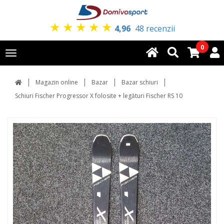
★
★
★
★
★
4,96
48 recenzii
0
Toggle
navigation
Magazin online
Bazar
Bazar schiuri
Schiuri Fischer Progressor X folosite + legături Fischer RS 10