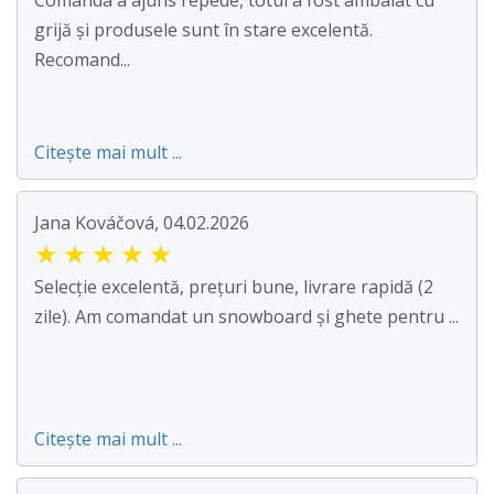
Comanda a ajuns repede, totul a fost ambalat cu
grijă și produsele sunt în stare excelentă.
Recomand...
Citește mai mult ...
Jana Kováčová, 04.02.2026
★
★
★
★
★
Selecție excelentă, prețuri bune, livrare rapidă (2
zile). Am comandat un snowboard și ghete pentru ...
Citește mai mult ...