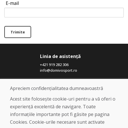
E-mail
Trimite
Linia de asistență
+421 919 282 306
info@domivosport.ro
Despre noi
Apreciem confidențialitatea dumneavoastră
Blog
Acest site folosește cookie-uri pentru a vă oferi o
Despre noi
Magazin
experiență excelentă de navigare. Toate
Contact
informațiile importante pot fi găsite pe pagina
Cookies. Cookie-urile necesare sunt activate
Cumpărare