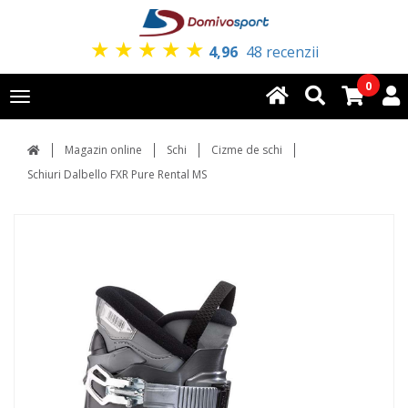
★
★
★
★
★
4,96
48 recenzii
0
Toggle
navigation
Magazin online
Schi
Cizme de schi
Schiuri Dalbello FXR Pure Rental MS