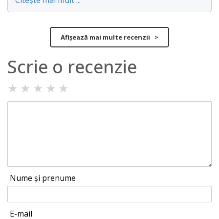
Citește mai mult ...
Afișează mai multe recenzii >
Scrie o recenzie
★
★
★
★
★
Nume și prenume
E-mail