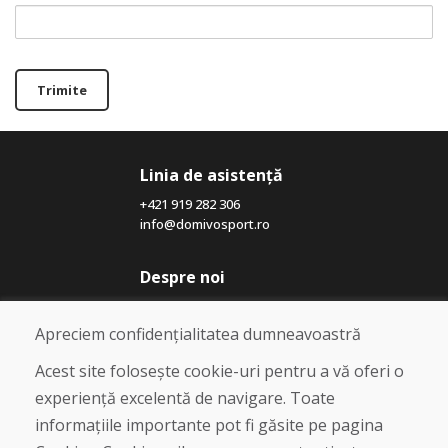
Trimite
Linia de asistență
+421 919 282 306
info@domivosport.ro
Despre noi
Blog
Despre noi
Apreciem confidențialitatea dumneavoastră
Magazin
Contact
Acest site folosește cookie-uri pentru a vă oferi o
experiență excelentă de navigare. Toate
Cumpărare
informațiile importante pot fi găsite pe pagina