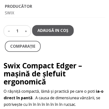
PRODUCĂTOR
SWIX
ADAUGĂ IN COŞ
1
COMPARAŢIE
Swix Compact Edger –
mașină de șlefuit
ergonomică
O râșniță compactă, lămă și practică pe care o poti
ia-o
direct în pantă
. A causa de dimensiunea vânzării, se
potrivește cu în în în în în în în în rucsac.