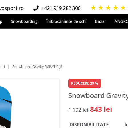
★
★
★
★
★
osport.ro
+421 919 282 306
lp
Snowboarding
Îmbrăcăminte de schi
Bazar
ANGR
uri
Snowboard Gravity EMPATIC JR
REDUCERE 29 %
Snowboard Gravit
843 lei
1 192 lei
DISPONIBILITATE
I