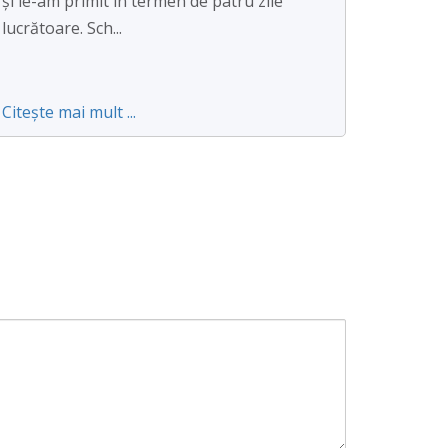
și le-am primit în termen de patru zile
lucrătoare. Sch...
Citește mai mult ...