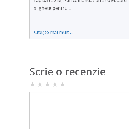
rapidă (2 zile). Am comandat un snowboard
și ghete pentru ...
Citește mai mult ...
Scrie o recenzie
★
★
★
★
★