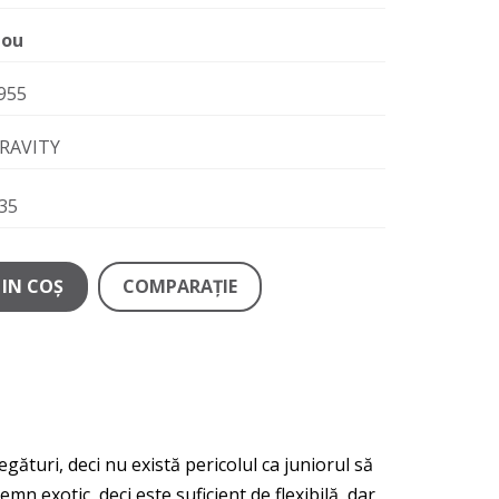
ou
955
RAVITY
35
IN COŞ
COMPARAŢIE
gături, deci nu există pericolul ca juniorul să
n exotic, deci este suficient de flexibilă, dar