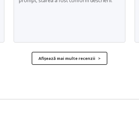
prompt; starea a fost conform descrierii.
Afișează mai multe recenzii >