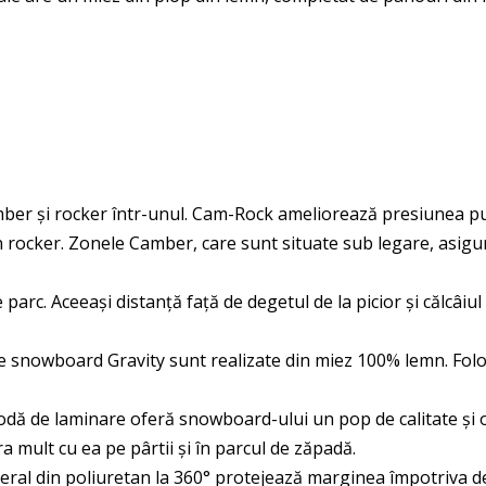
r și rocker într-unul. Cam-Rock ameliorează presiunea punct
 rocker. Zonele Camber, care sunt situate sub legare, asig
arc. Aceeași distanță față de degetul de la picior și călcâiul
e snowboard Gravity sunt realizate din miez 100% lemn. Folos
ă de laminare oferă snowboard-ului un pop de calitate și o f
tra mult cu ea pe pârtii și în parcul de zăpadă.
eral din poliuretan la 360° protejează marginea împotriva de