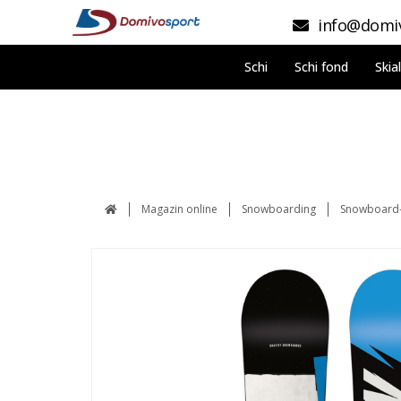
info@domiv
Schi
Schi fond
Skia
Magazin online
Snowboarding
Snowboard-