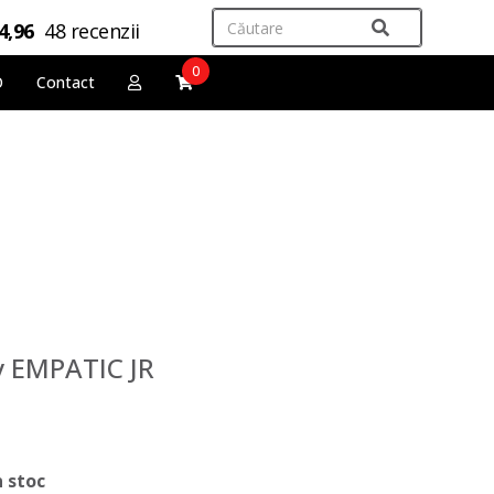
4,96
48 recenzii
0
O
Contact
y EMPATIC JR
n stoc