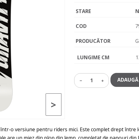
STARE
N
COD
7
PRODUCĂTOR
G
LUNGIME CM
1
ADAUGĂ 
1
>
ntr-o versiune pentru riders mici. Este complet drept între le
le are un miez din plop din lemn, completat de panouri din lem