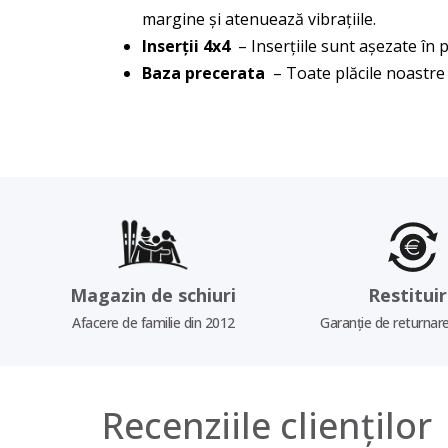
margine și atenuează vibrațiile.
Inserții 4x4
– Inserțiile sunt așezate în p
Baza precerata
– Toate plăcile noastre 
Magazin de schiuri
Restitui
Afacere de familie din 2012
Garanție de returnare
Recenziile clienților