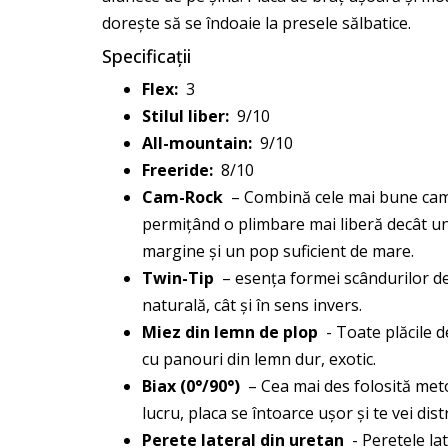
dorește să se îndoaie la presele sălbatice.
Specificații
Flex:
3
Stilul liber:
9/10
All-mountain:
9/10
Freeride:
8/10
Cam-Rock
– Combină cele mai bune cambe
permițând o plimbare mai liberă decât un
margine și un pop suficient de mare.
Twin-Tip
– esența formei scândurilor de p
naturală, cât și în sens invers.
Miez din lemn de plop
- Toate plăcile d
cu panouri din lemn dur, exotic.
Biax (0°/90°)
– Cea mai des folosită metod
lucru, placa se întoarce ușor și te vei dis
Perete lateral din uretan
- Peretele lat