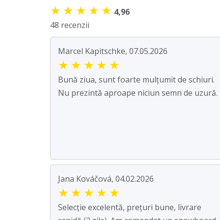
★
★
★
★
★
4,96
48 recenzii
Marcel Kapitschke, 07.05.2026
★
★
★
★
★
Bună ziua, sunt foarte mulțumit de schiuri.
Nu prezintă aproape niciun semn de uzură.
Jana Kováčová, 04.02.2026
★
★
★
★
★
Selecție excelentă, prețuri bune, livrare