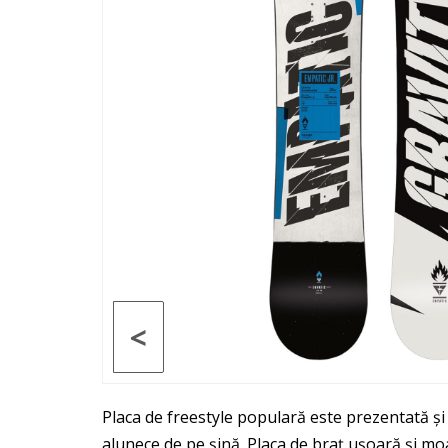
<
Placa de freestyle populară este prezentată și î
alunece de pe șină. Placa de braț ușoară și moa