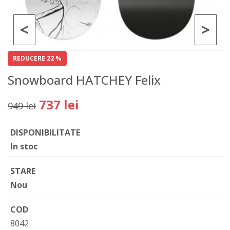
<
>
REDUCERE 22 %
Snowboard HATCHEY Felix
737 lei
949 lei
DISPONIBILITATE
In stoc
STARE
Nou
COD
8042