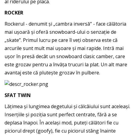
al riderului pe placa.
ROCKER
Rockerul - denumit și „cambra inversă” - face călătoria
mai ușoară și oferă snowboard-ului o senzație de
„skate”. Primul lucru pe care îl veți observa este că
arcurile sunt mult mai ușoare și mai rapide. Intră mai
ușor în presă decât un snowboard clasic camber, care
este grozav pentru a învăța trucuri la plat. Un alt mare
avantaj este că plutește grozav în pulbere.
SFAT TWIN
Lățimea și lungimea degetului și călcâiului sunt aceleași.
Inserțiile și poziția sunt perfect centrate, fără a se
deplasa înapoi. În același mod, puteți călători fie cu
piciorul drept (goofy), fie cu piciorul stâng înainte