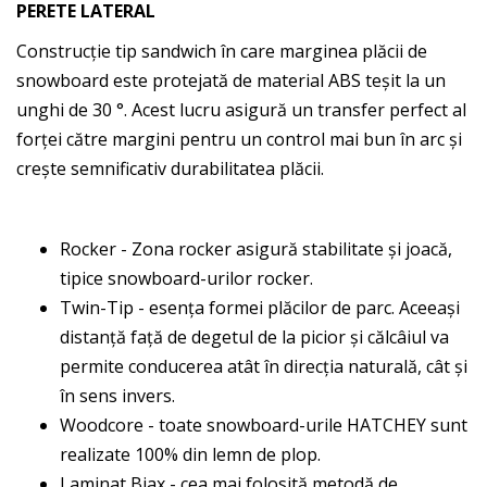
PERETE LATERAL
Construcție tip sandwich în care marginea plăcii de
snowboard este protejată de material ABS teșit la un
unghi de 30 °. Acest lucru asigură un transfer perfect al
forței către margini pentru un control mai bun în arc și
crește semnificativ durabilitatea plăcii.
Rocker - Zona rocker asigură stabilitate și joacă,
tipice snowboard-urilor rocker.
Twin-Tip - esența formei plăcilor de parc. Aceeași
distanță față de degetul de la picior și călcâiul va
permite conducerea atât în direcția naturală, cât și
în sens invers.
Woodcore - toate snowboard-urile HATCHEY sunt
realizate 100% din lemn de plop.
Laminat Biax - cea mai folosită metodă de