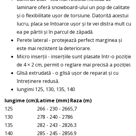
laminare oferă snowboard-ului un pop de calitate
și o flexibilitate ușor de torsiune. Datorită acestui
lucru, placa se întoarce ușor și te vei distra mult cu
ea pe pârtii și în parcul de zăpadă.
Perete lateral - protejează perfect marginea și
este mai rezistent la deteriorare.
Micro inserții - inserțiile sunt plasate într-o poziție
de 4 × 2 cm, permit o reglare mai precisă a poziției.
Glisă extrudată - o glisă ușor de reparat și cu
întreținere redusă.
lungimi 125, 130, 135, 140
lungime (cm)
Latime (mm)
Raza (m)
125
266 - 230 - 266
5,7
130
278 - 240 - 278
6
135
282 - 243 - 282
6.3
140
285 - 245 - 285
6.9