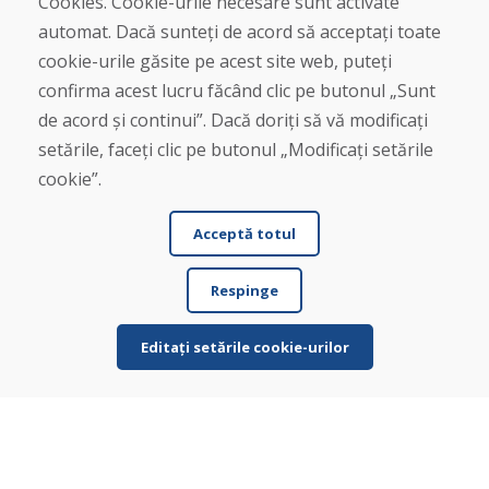
Cookies. Cookie-urile necesare sunt activate
Linia de asistență
automat. Dacă sunteți de acord să acceptați toate
+421 919 282 306
cookie-urile găsite pe acest site web, puteți
info@domivosport.ro
confirma acest lucru făcând clic pe butonul „Sunt
de acord și continui”. Dacă doriți să vă modificați
Despre noi
setările, faceți clic pe butonul „Modificați setările
Blog
cookie”.
Despre noi
Magazin
Contact
Acceptă totul
Cumpărare
Respinge
Magazin online
Termeni și condiții de afaceri
Editați setările cookie-urilor
Livrare și plată
Plângere
Retur și schimb de mărfuri
Protecția datelor cu caracter personal
Cookies