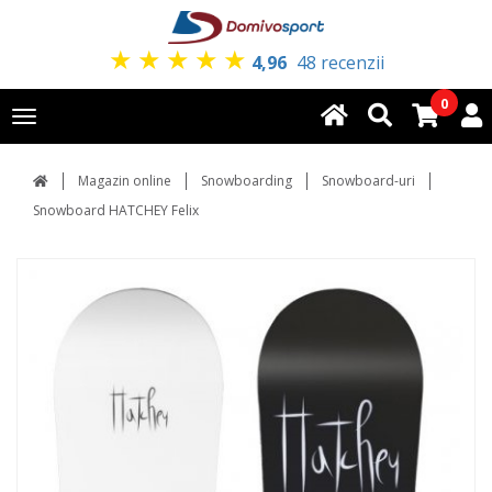
★
★
★
★
★
4,96
48 recenzii
0
Toggle
navigation
Magazin online
Snowboarding
Snowboard-uri
Snowboard HATCHEY Felix