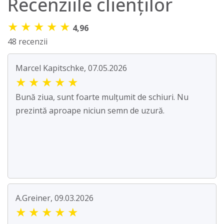
Recenziile clienților
★
★
★
★
★
4,96
48 recenzii
Marcel Kapitschke, 07.05.2026
★
★
★
★
★
Bună ziua, sunt foarte mulțumit de schiuri. Nu
prezintă aproape niciun semn de uzură.
A.Greiner, 09.03.2026
★
★
★
★
★