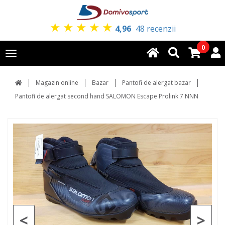
★
★
★
★
★
4,96
48 recenzii
0
Toggle
navigation
Magazin online
Bazar
Pantofi de alergat bazar
Pantofi de alergat second hand SALOMON Escape Prolink 7 NNN
<
>