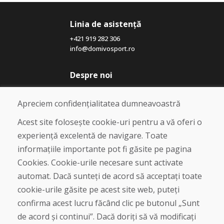
Linia de asistență
+421 919 282 306
info@domivosport.ro
Despre noi
Blog
Despre noi
Apreciem confidențialitatea dumneavoastră
Magazin
Contact
Acest site folosește cookie-uri pentru a vă oferi o
experiență excelentă de navigare. Toate
Cumpărare
informațiile importante pot fi găsite pe pagina
Magazin online
Cookies. Cookie-urile necesare sunt activate
Termeni și condiții de afaceri
automat. Dacă sunteți de acord să acceptați toate
Livrare și plată
cookie-urile găsite pe acest site web, puteți
Plângere
Retur și schimb de mărfuri
confirma acest lucru făcând clic pe butonul „Sunt
Protecția datelor cu caracter personal
de acord și continui”. Dacă doriți să vă modificați
Cookies