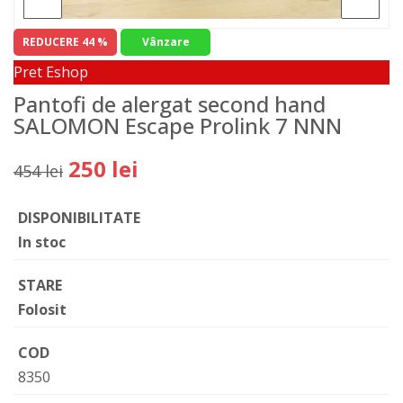
REDUCERE 44 %
Vânzare
Pret Eshop
Pantofi de alergat second hand
SALOMON Escape Prolink 7 NNN
250 lei
454 lei
DISPONIBILITATE
In stoc
STARE
Folosit
COD
8350