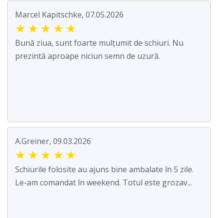
Marcel Kapitschke, 07.05.2026
★
★
★
★
★
Bună ziua, sunt foarte mulțumit de schiuri. Nu
prezintă aproape niciun semn de uzură.
A.Greiner, 09.03.2026
★
★
★
★
★
Schiurile folosite au ajuns bine ambalate în 5 zile.
Le-am comandat în weekend. Totul este grozav...