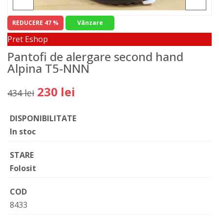
REDUCERE 47 %
Vânzare
Pret Eshop
Pantofi de alergare second hand
Alpina T5-NNN
230 lei
434 lei
DISPONIBILITATE
In stoc
STARE
Folosit
COD
8433