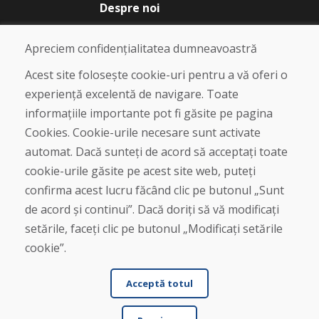
Despre noi
Blog
Despre noi
Apreciem confidențialitatea dumneavoastră
Magazin
Contact
Acest site folosește cookie-uri pentru a vă oferi o
experiență excelentă de navigare. Toate
Cumpărare
informațiile importante pot fi găsite pe pagina
Magazin online
Cookies. Cookie-urile necesare sunt activate
Termeni și condiții de afaceri
automat. Dacă sunteți de acord să acceptați toate
Livrare și plată
cookie-urile găsite pe acest site web, puteți
Plângere
Retur și schimb de mărfuri
confirma acest lucru făcând clic pe butonul „Sunt
Protecția datelor cu caracter personal
de acord și continui”. Dacă doriți să vă modificați
Cookies
setările, faceți clic pe butonul „Modificați setările
cookie”.
Acceptă totul