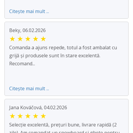
Citește mai mult ...
Beky, 06.02.2026
★
★
★
★
★
Comanda a ajuns repede, totul a fost ambalat cu
grijă și produsele sunt în stare excelentă.
Recomand...
Citește mai mult ...
Jana Kováčová, 04.02.2026
★
★
★
★
★
Selecție excelentă, prețuri bune, livrare rapidă (2
zile). Am comandat un snowboard și ghete pentru ...