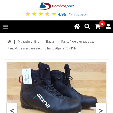
★
★
★
★
★
4,96
48 recenzii
0
Toggle
navigation
Magazin online
Bazar
Pantofi de alergat bazar
Pantofi de alergare second hand Alpina T5-NNN
<
>