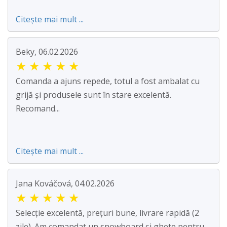
Citește mai mult ...
Beky, 06.02.2026
★
★
★
★
★
Comanda a ajuns repede, totul a fost ambalat cu
grijă și produsele sunt în stare excelentă.
Recomand...
Citește mai mult ...
Jana Kováčová, 04.02.2026
★
★
★
★
★
Selecție excelentă, prețuri bune, livrare rapidă (2
zile). Am comandat un snowboard și ghete pentru ...