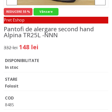
REDUCERE 55 %
Vânzare
Pret Eshop
Pantofi de alergare second hand
Alpina TR25L -NNN
148 lei
332 lei
DISPONIBILITATE
In stoc
STARE
Folosit
COD
8485