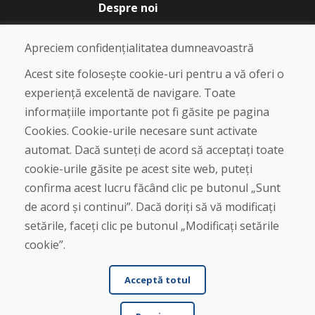
Despre noi
Blog
Despre noi
Apreciem confidențialitatea dumneavoastră
Magazin
Contact
Acest site folosește cookie-uri pentru a vă oferi o
experiență excelentă de navigare. Toate
Cumpărare
informațiile importante pot fi găsite pe pagina
Magazin online
Cookies. Cookie-urile necesare sunt activate
Termeni și condiții de afaceri
automat. Dacă sunteți de acord să acceptați toate
Livrare și plată
cookie-urile găsite pe acest site web, puteți
Plângere
Retur și schimb de mărfuri
confirma acest lucru făcând clic pe butonul „Sunt
Protecția datelor cu caracter personal
de acord și continui”. Dacă doriți să vă modificați
Cookies
setările, faceți clic pe butonul „Modificați setările
cookie”.
Acceptă totul