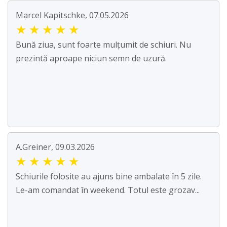
Marcel Kapitschke, 07.05.2026
★
★
★
★
★
Bună ziua, sunt foarte mulțumit de schiuri. Nu
prezintă aproape niciun semn de uzură.
A.Greiner, 09.03.2026
★
★
★
★
★
Schiurile folosite au ajuns bine ambalate în 5 zile.
Le-am comandat în weekend. Totul este grozav...