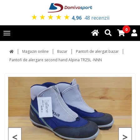
★
★
★
★
★
4,96
48 recenzii
0
Toggle
navigation
Magazin online
Bazar
Pantofi de alergat bazar
Pantofi de alergare second hand Alpina TR25L -NNN
<
>