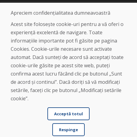
Blog
Despre noi
Apreciem confidențialitatea dumneavoastră
Magazin
Contact
Acest site folosește cookie-uri pentru a vă oferi o
experiență excelentă de navigare. Toate
Cumpărare
informațiile importante pot fi găsite pe pagina
Magazin online
Cookies. Cookie-urile necesare sunt activate
Termeni și condiții de afaceri
automat. Dacă sunteți de acord să acceptați toate
Livrare și plată
cookie-urile găsite pe acest site web, puteți
Plângere
Retur și schimb de mărfuri
confirma acest lucru făcând clic pe butonul „Sunt
Protecția datelor cu caracter personal
de acord și continui”. Dacă doriți să vă modificați
Cookies
setările, faceți clic pe butonul „Modificați setările
cookie”.
Acceptă totul
Respinge
© DOMIVOSPORT 2026, Toate drepturile rezervate