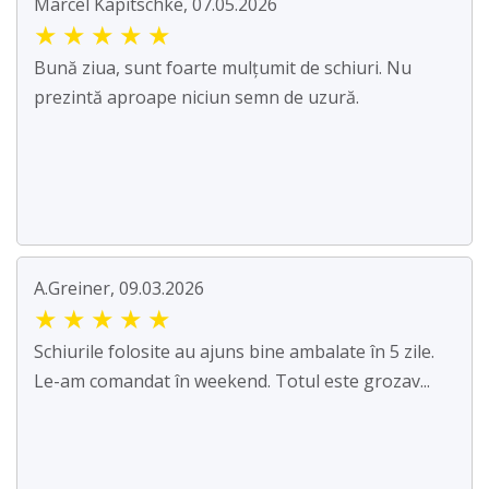
Marcel Kapitschke, 07.05.2026
★
★
★
★
★
Bună ziua, sunt foarte mulțumit de schiuri. Nu
prezintă aproape niciun semn de uzură.
A.Greiner, 09.03.2026
★
★
★
★
★
Schiurile folosite au ajuns bine ambalate în 5 zile.
Le-am comandat în weekend. Totul este grozav...