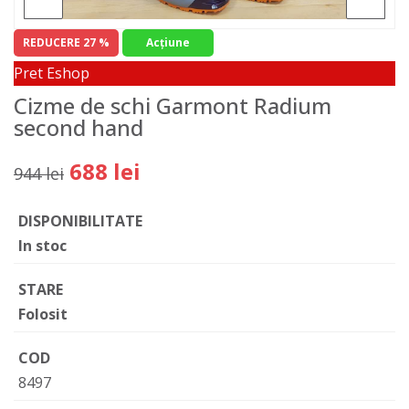
REDUCERE 27 %
Acţiune
Pret Eshop
Cizme de schi Garmont Radium
second hand
688 lei
944 lei
DISPONIBILITATE
In stoc
STARE
Folosit
COD
8497