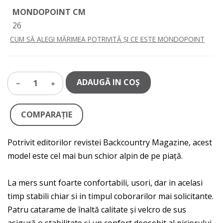
MONDOPOINT CM
26
CUM SĂ ALEGI MĂRIMEA POTRIVITĂ ȘI CE ESTE MONDOPOINT
ADAUGĂ IN COŞ
1
COMPARAŢIE
Potrivit editorilor revistei Backcountry Magazine, acest
model este cel mai bun schior alpin de pe piață.
La mers sunt foarte confortabili, usori, dar in acelasi
timp stabili chiar si in timpul coborarilor mai solicitante.
Patru catarame de înaltă calitate și velcro de sus
asigură o stabilitate și un confort deosebit al piciorului