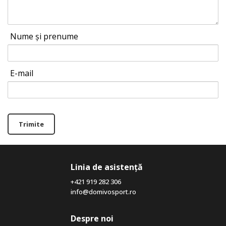
Nume și prenume
E-mail
Trimite
Linia de asistență
+421 919 282 306
info@domivosport.ro
Despre noi