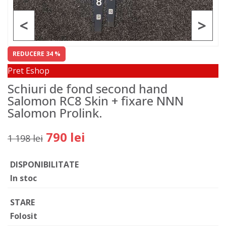
<
>
REDUCERE 34 %
Pret Eshop
Schiuri de fond second hand
Salomon RC8 Skin + fixare NNN
Salomon Prolink.
790 lei
1 198 lei
DISPONIBILITATE
In stoc
STARE
Folosit