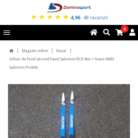
★
★
★
★
★
4,96
48 recenzii
0
Toggle
navigation
Magazin online
Bazar
Schiuri de fond second hand Salomon RC8 Skin + fixare NNN
Salomon Prolink.