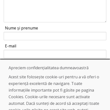
Nume și prenume
E-mail
Apreciem confidențialitatea dumneavoastră
Trimite
Acest site folosește cookie-uri pentru a vă oferi o
experiență excelentă de navigare. Toate
informațiile importante pot fi găsite pe pagina
Linia de asistență
Cookies. Cookie-urile necesare sunt activate
+421 919 282 306
automat. Dacă sunteți de acord să acceptați toate
info@domivosport.ro