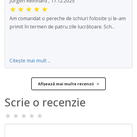
Jürgen Reinhard , 17.12.2025
★
★
★
★
★
Am comandat o pereche de schiuri folosite și le-am
primit în termen de patru zile lucrătoare. Sch...
Citește mai mult ...
Afișează mai multe recenzii >
Scrie o recenzie
★
★
★
★
★