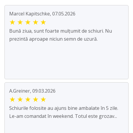
Marcel Kapitschke, 07.05.2026
★
★
★
★
★
Bună ziua, sunt foarte mulțumit de schiuri. Nu
prezintă aproape niciun semn de uzură.
A.Greiner, 09.03.2026
★
★
★
★
★
Schiurile folosite au ajuns bine ambalate în 5 zile.
Le-am comandat în weekend. Totul este grozav...