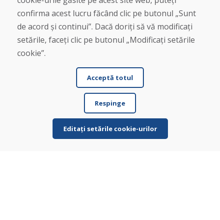
cookie-urile găsite pe acest site web, puteți
confirma acest lucru făcând clic pe butonul „Sunt
Despre noi
de acord și continui”. Dacă doriți să vă modificați
Blog
Despre noi
setările, faceți clic pe butonul „Modificați setările
Magazin
cookie”.
Contact
Acceptă totul
Cumpărare
Magazin online
Respinge
Termeni și condiții de afaceri
Livrare și plată
Plângere
Editați setările cookie-urilor
Retur și schimb de mărfuri
Protecția datelor cu caracter personal
Cookies