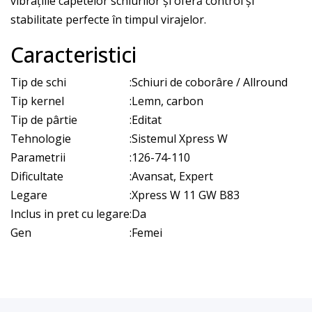
vibrațiile capetelor schiurilor și oferă control și
stabilitate perfecte în timpul virajelor.
Caracteristici
Tip de schi
:
Schiuri de coborâre / Allround
Tip kernel
:
Lemn, carbon
Tip de pârtie
:
Editat
Tehnologie
:
Sistemul Xpress W
Parametrii
:
126-74-110
Dificultate
:
Avansat, Expert
Legare
:
Xpress W 11 GW B83
Inclus in pret cu legare
:
Da
Gen
:
Femei