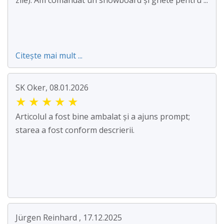
zile). Am comandat un snowboard și ghete pentru ...
Citește mai mult ...
SK Oker, 08.01.2026
★
★
★
★
★
Articolul a fost bine ambalat și a ajuns prompt;
starea a fost conform descrierii.
Jürgen Reinhard , 17.12.2025