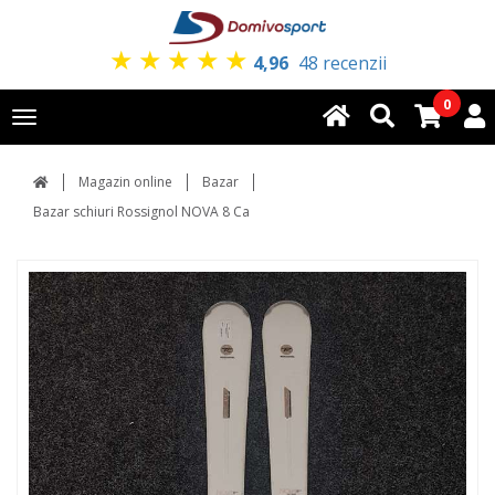
★
★
★
★
★
4,96
48 recenzii
0
Toggle
navigation
Magazin online
Bazar
Bazar schiuri Rossignol NOVA 8 Ca