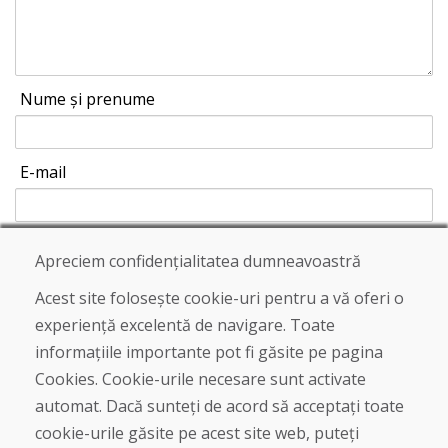
Nume și prenume
E-mail
Apreciem confidențialitatea dumneavoastră
Trimite
Acest site folosește cookie-uri pentru a vă oferi o
experiență excelentă de navigare. Toate
informațiile importante pot fi găsite pe pagina
Linia de asistență
Cookies. Cookie-urile necesare sunt activate
+421 919 282 306
automat. Dacă sunteți de acord să acceptați toate
info@domivosport.ro
cookie-urile găsite pe acest site web, puteți