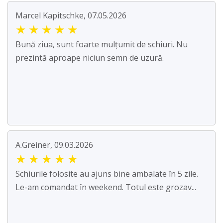
Marcel Kapitschke, 07.05.2026
★
★
★
★
★
Bună ziua, sunt foarte mulțumit de schiuri. Nu
prezintă aproape niciun semn de uzură.
A.Greiner, 09.03.2026
★
★
★
★
★
Schiurile folosite au ajuns bine ambalate în 5 zile.
Le-am comandat în weekend. Totul este grozav...