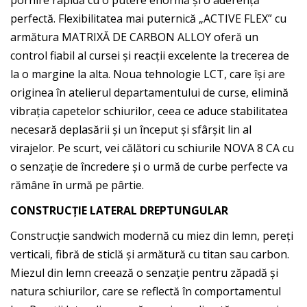
pornire rapidă cu o putere enormă și o aderență
perfectă. Flexibilitatea mai puternică „ACTIVE FLEX” cu
armătura MATRIXĂ DE CARBON ALLOY oferă un
control fiabil al cursei și reacții excelente la trecerea de
la o margine la alta. Noua tehnologie LCT, care își are
originea în atelierul departamentului de curse, elimină
vibrația capetelor schiurilor, ceea ce aduce stabilitatea
necesară deplasării și un început și sfârșit lin al
virajelor. Pe scurt, vei călători cu schiurile NOVA 8 CA cu
o senzație de încredere și o urmă de curbe perfecte va
rămâne în urmă pe pârtie.
CONSTRUCȚIE LATERAL DREPTUNGULAR
Construcție sandwich modernă cu miez din lemn, pereți
verticali, fibră de sticlă și armătură cu titan sau carbon.
Miezul din lemn creează o senzație pentru zăpadă și
natura schiurilor, care se reflectă în comportamentul