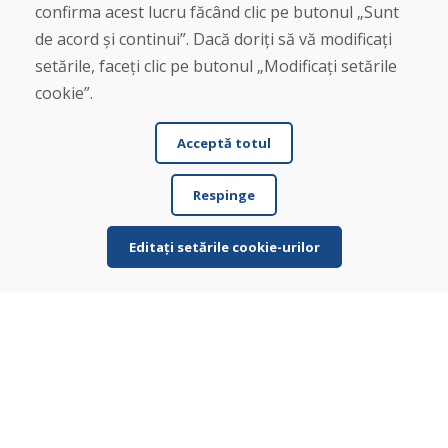
confirma acest lucru făcând clic pe butonul „Sunt
Despre noi
de acord și continui”. Dacă doriți să vă modificați
Blog
Despre noi
setările, faceți clic pe butonul „Modificați setările
Magazin
cookie”.
Contact
Acceptă totul
Cumpărare
Magazin online
Respinge
Termeni și condiții de afaceri
Livrare și plată
Plângere
Editați setările cookie-urilor
Retur și schimb de mărfuri
Protecția datelor cu caracter personal
Cookies