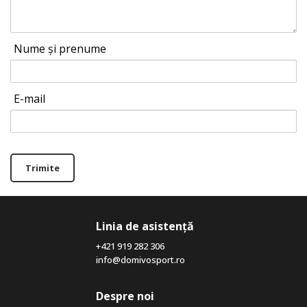
Nume și prenume
E-mail
Trimite
Linia de asistență
+421 919 282 306
info@domivosport.ro
Despre noi