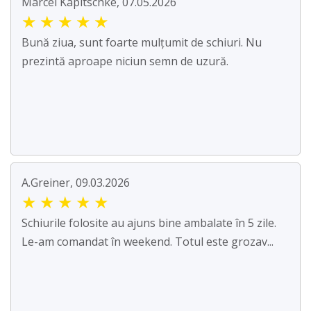
Marcel Kapitschke, 07.05.2026
★
★
★
★
★
Bună ziua, sunt foarte mulțumit de schiuri. Nu
prezintă aproape niciun semn de uzură.
A.Greiner, 09.03.2026
★
★
★
★
★
Schiurile folosite au ajuns bine ambalate în 5 zile.
Le-am comandat în weekend. Totul este grozav...