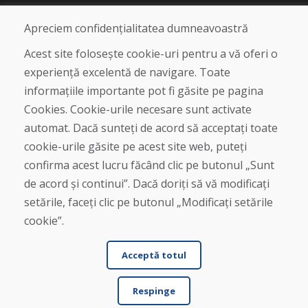
Blog
Despre noi
Apreciem confidențialitatea dumneavoastră
Magazin
Contact
Acest site folosește cookie-uri pentru a vă oferi o
experiență excelentă de navigare. Toate
Cumpărare
informațiile importante pot fi găsite pe pagina
Magazin online
Cookies. Cookie-urile necesare sunt activate
Termeni și condiții de afaceri
automat. Dacă sunteți de acord să acceptați toate
Livrare și plată
cookie-urile găsite pe acest site web, puteți
Plângere
Retur și schimb de mărfuri
confirma acest lucru făcând clic pe butonul „Sunt
Protecția datelor cu caracter personal
de acord și continui”. Dacă doriți să vă modificați
Cookies
setările, faceți clic pe butonul „Modificați setările
cookie”.
Acceptă totul
Respinge
© DOMIVOSPORT 2026, Toate drepturile rezervate