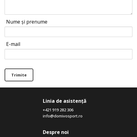
Nume și prenume
E-mail
Trimite
Linia de asistență
+421 919 282 306
info@domivosport.ro
Despre noi