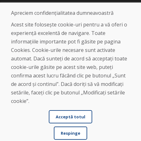
Blog
Despre noi
Apreciem confidențialitatea dumneavoastră
Magazin
Contact
Acest site folosește cookie-uri pentru a vă oferi o
experiență excelentă de navigare. Toate
Cumpărare
informațiile importante pot fi găsite pe pagina
Magazin online
Cookies. Cookie-urile necesare sunt activate
Termeni și condiții de afaceri
automat. Dacă sunteți de acord să acceptați toate
Livrare și plată
cookie-urile găsite pe acest site web, puteți
Plângere
Retur și schimb de mărfuri
confirma acest lucru făcând clic pe butonul „Sunt
Protecția datelor cu caracter personal
de acord și continui”. Dacă doriți să vă modificați
Cookies
setările, faceți clic pe butonul „Modificați setările
cookie”.
Acceptă totul
Respinge
© DOMIVOSPORT 2026, Toate drepturile rezervate