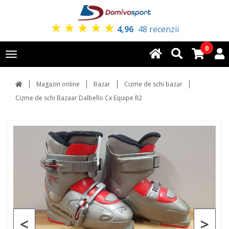
★
★
★
★
★
4,96
48 recenzii
0
Toggle
navigation
Magazin online
Bazar
Cizme de schi bazar
Cizme de schi Bazaar Dalbello Cx Equipe R2
<
>