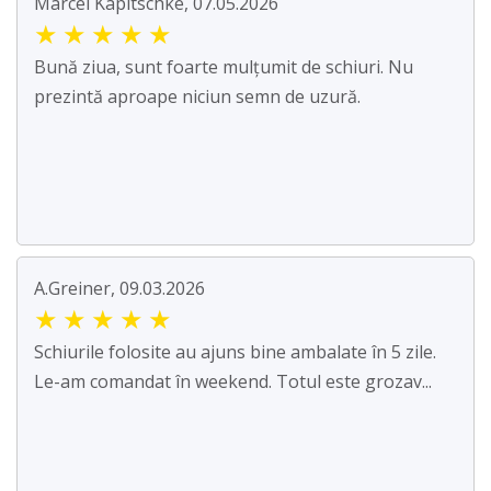
Marcel Kapitschke, 07.05.2026
★
★
★
★
★
Bună ziua, sunt foarte mulțumit de schiuri. Nu
prezintă aproape niciun semn de uzură.
A.Greiner, 09.03.2026
★
★
★
★
★
Schiurile folosite au ajuns bine ambalate în 5 zile.
Le-am comandat în weekend. Totul este grozav...