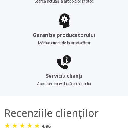
Starea actuală a articolelor în stoc
Garantia producatorului
Mărfuri direct de la producător
Serviciu clienți
Abordare individuală a clientului
Recenziile clienților
★
★
★
★
★
4,96