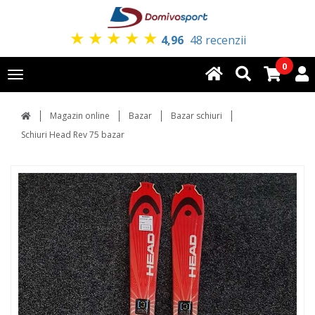
★
★
★
★
★
4,96
48 recenzii
0
Toggle
navigation
Magazin online
Bazar
Bazar schiuri
Schiuri Head Rev 75 bazar