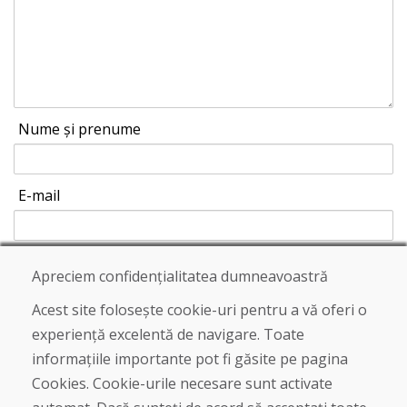
Nume și prenume
E-mail
Apreciem confidențialitatea dumneavoastră
Trimite
Acest site folosește cookie-uri pentru a vă oferi o
experiență excelentă de navigare. Toate
informațiile importante pot fi găsite pe pagina
Linia de asistență
Cookies. Cookie-urile necesare sunt activate
+421 919 282 306