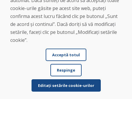
automat. Dacă sunteți de acord să acceptați toate
info@domivosport.ro
cookie-urile găsite pe acest site web, puteți
confirma acest lucru făcând clic pe butonul „Sunt
Despre noi
de acord și continui”. Dacă doriți să vă modificați
Blog
Despre noi
setările, faceți clic pe butonul „Modificați setările
Magazin
cookie”.
Contact
Acceptă totul
Cumpărare
Magazin online
Respinge
Termeni și condiții de afaceri
Livrare și plată
Plângere
Editați setările cookie-urilor
Retur și schimb de mărfuri
Protecția datelor cu caracter personal
Cookies