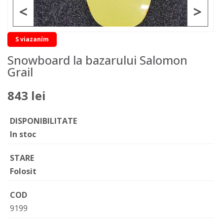
<
>
S viazaním
Snowboard la bazarului Salomon
Grail
843 lei
DISPONIBILITATE
In stoc
STARE
Folosit
COD
9199