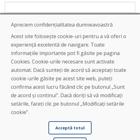
Apreciem confidențialitatea dumneavoastră
Trimite
Acest site folosește cookie-uri pentru a vă oferi o
experiență excelentă de navigare. Toate
informațiile importante pot fi găsite pe pagina
Linia de asistență
Cookies. Cookie-urile necesare sunt activate
+421 919 282 306
automat. Dacă sunteți de acord să acceptați toate
info@domivosport.ro
cookie-urile găsite pe acest site web, puteți
confirma acest lucru făcând clic pe butonul „Sunt
Despre noi
de acord și continui”. Dacă doriți să vă modificați
Blog
Despre noi
setările, faceți clic pe butonul „Modificați setările
Magazin
cookie”.
Contact
Acceptă totul
Cumpărare