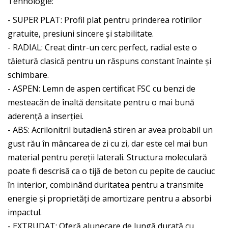
Tehnologie:
- SUPER PLAT: Profil plat pentru prinderea rotirilor
gratuite, presiuni sincere și stabilitate.
- RADIAL: Creat dintr-un cerc perfect, radial este o
tăietură clasică pentru un răspuns constant înainte și
schimbare.
- ASPEN: Lemn de aspen certificat FSC cu benzi de
mesteacăn de înaltă densitate pentru o mai bună
aderență a inserției.
- ABS: Acrilonitril butadienă stiren ar avea probabil un
gust rău în mâncarea de zi cu zi, dar este cel mai bun
material pentru pereții laterali. Structura moleculară
poate fi descrisă ca o tijă de beton cu pepite de cauciuc
în interior, combinând duritatea pentru a transmite
energie și proprietăți de amortizare pentru a absorbi
impactul.
- EXTRUDAT: Oferă alunecare de lungă durată cu