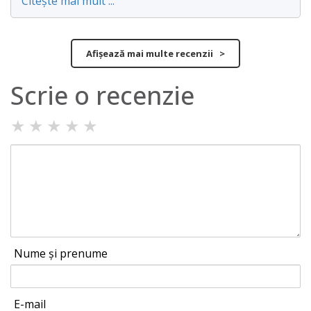
Citește mai mult ...
Afișează mai multe recenzii >
Scrie o recenzie
★
★
★
★
★
Nume și prenume
E-mail