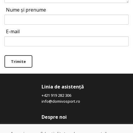
Nume și prenume
E-mail
Trimite
Linia de asistență
+421 919 282 306
info@domivosport.ro
Despre noi
Blog
Despre noi