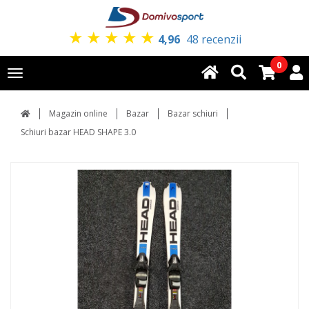
★
★
★
★
★
4,96
48 recenzii
0
Toggle
navigation
Magazin online
Bazar
Bazar schiuri
Schiuri bazar HEAD SHAPE 3.0