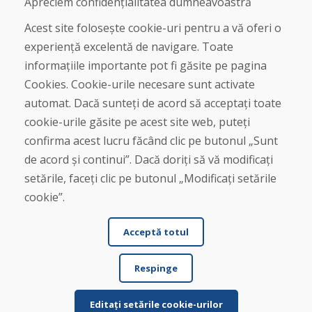
Apreciem confidențialitatea dumneavoastră
Magazin
Contact
Acest site folosește cookie-uri pentru a vă oferi o
experiență excelentă de navigare. Toate
Cumpărare
informațiile importante pot fi găsite pe pagina
Magazin online
Cookies. Cookie-urile necesare sunt activate
Termeni și condiții de afaceri
automat. Dacă sunteți de acord să acceptați toate
Livrare și plată
cookie-urile găsite pe acest site web, puteți
Plângere
Retur și schimb de mărfuri
confirma acest lucru făcând clic pe butonul „Sunt
Protecția datelor cu caracter personal
de acord și continui”. Dacă doriți să vă modificați
Cookies
setările, faceți clic pe butonul „Modificați setările
cookie”.
Acceptă totul
Respinge
© DOMIVOSPORT 2026, Toate drepturile rezervate
DUFEKSOFT
-
crearea site-ului web
,
crearea de magazine electronice
Editați setările cookie-urilor