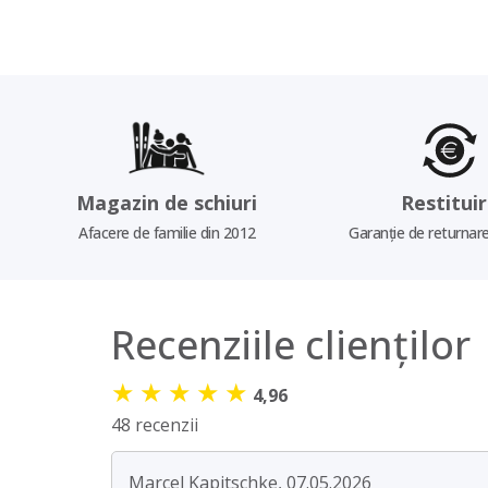
Magazin de schiuri
Restitui
Afacere de familie din 2012
Garanție de returnare
Recenziile clienților
★
★
★
★
★
4,96
48 recenzii
Marcel Kapitschke, 07.05.2026