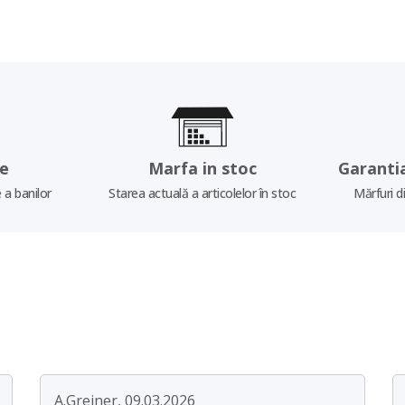
re
Marfa in stoc
Garanti
 a banilor
Starea actuală a articolelor în stoc
Mărfuri d
A.Greiner, 09.03.2026