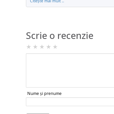
Citește mai mult ...
Scrie o recenzie
★
★
★
★
★
Nume și prenume