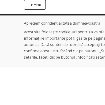
Trimite
Apreciem confidențialitatea dumneavoastră
Linia de asistență
Despre noi
+421 919 282 306
Blog
Acest site folosește cookie-uri pentru a vă of
info@domivosport.ro
Despre noi
informațiile importante pot fi găsite pe pagin
Magazin
automat. Dacă sunteți de acord să acceptați toa
Contact
confirma acest lucru făcând clic pe butonul „Sun
setările, faceți clic pe butonul „Modificați setăr