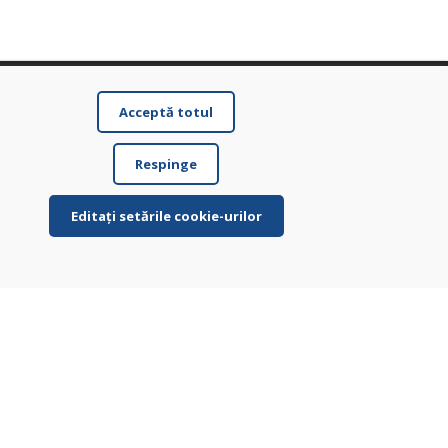
Acceptă totul
Respinge
Editați setările cookie-urilor