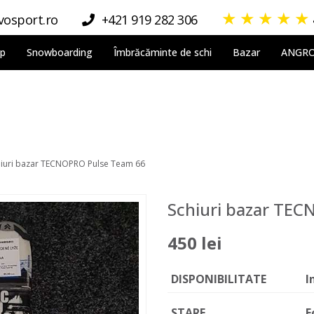
★
★
★
★
★
osport.ro
+421 919 282 306
lp
Snowboarding
Îmbrăcăminte de schi
Bazar
ANGR
hiuri bazar TECNOPRO Pulse Team 66
Schiuri bazar TE
450 lei
DISPONIBILITATE
I
STARE
F