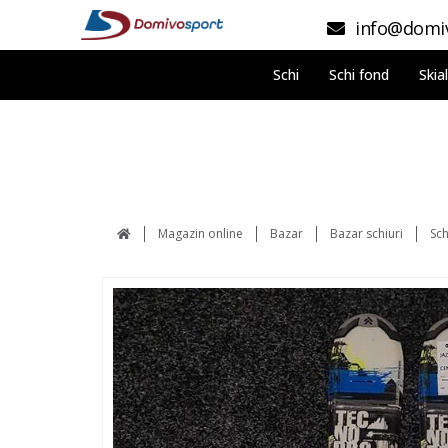
info@domiv
Schi
Schi fond
Skia
Magazin online
Bazar
Bazar schiuri
Sc