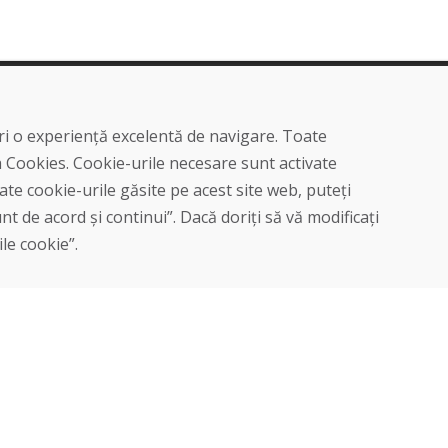
Cumpărare
Magazin online
eri o experiență excelentă de navigare. Toate
Termeni și condiții de afaceri
a Cookies. Cookie-urile necesare sunt activate
Livrare și plată
te cookie-urile găsite pe acest site web, puteți
Plângere
Retur și schimb de mărfuri
t de acord și continui”. Dacă doriți să vă modificați
Protecția datelor cu caracter
ile cookie”.
personal
Cookies
© DOMIVOSPORT 2026, Toate drepturile rezervate