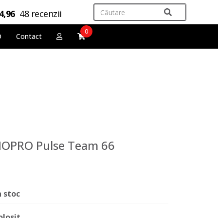
4,96
48 recenzii
0
O
Contact
CNOPRO Pulse Team 66
n stoc
olosit