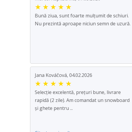
★
★
★
★
★
Bună ziua, sunt foarte mulțumit de schiuri.
Nu prezintă aproape niciun semn de uzură.
Jana Kováčová, 04.02.2026
★
★
★
★
★
Selecție excelentă, prețuri bune, livrare
rapidă (2 zile). Am comandat un snowboard
și ghete pentru ...