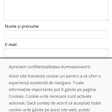
Nume și prenume
E-mail
Apreciem confidențialitatea dumneavoastră
Trimite
Acest site folosește cookie-uri pentru a vă oferi o
experiență excelentă de navigare. Toate
informațiile importante pot fi găsite pe pagina
Linia de asistență
Cookies. Cookie-urile necesare sunt activate
+421 919 282 306
automat. Dacă sunteți de acord să acceptați toate
info@domivosport.ro
cookie-urile găsite pe acest site web, puteți