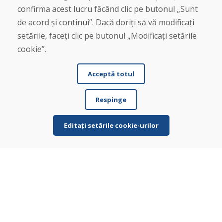
confirma acest lucru făcând clic pe butonul „Sunt
Despre noi
de acord și continui”. Dacă doriți să vă modificați
Blog
Despre noi
setările, faceți clic pe butonul „Modificați setările
Magazin
cookie”.
Contact
Acceptă totul
Cumpărare
Magazin online
Respinge
Termeni și condiții de afaceri
Livrare și plată
Plângere
Editați setările cookie-urilor
Retur și schimb de mărfuri
Protecția datelor cu caracter personal
Cookies