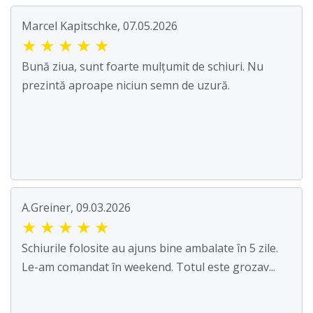
Marcel Kapitschke, 07.05.2026
★
★
★
★
★
Bună ziua, sunt foarte mulțumit de schiuri. Nu
prezintă aproape niciun semn de uzură.
A.Greiner, 09.03.2026
★
★
★
★
★
Schiurile folosite au ajuns bine ambalate în 5 zile.
Le-am comandat în weekend. Totul este grozav...