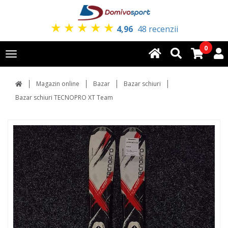
★
★
★
★
★
4,96
48 recenzii
0
Toggle
navigation
Magazin online
Bazar
Bazar schiuri
Bazar schiuri TECNOPRO XT Team