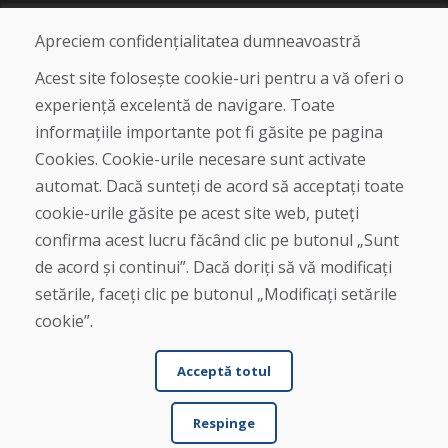
Blog
Despre noi
Apreciem confidențialitatea dumneavoastră
Magazin
Contact
Acest site folosește cookie-uri pentru a vă oferi o
experiență excelentă de navigare. Toate
Cumpărare
informațiile importante pot fi găsite pe pagina
Magazin online
Cookies. Cookie-urile necesare sunt activate
Termeni și condiții de afaceri
automat. Dacă sunteți de acord să acceptați toate
Livrare și plată
cookie-urile găsite pe acest site web, puteți
Plângere
Retur și schimb de mărfuri
confirma acest lucru făcând clic pe butonul „Sunt
Protecția datelor cu caracter personal
de acord și continui”. Dacă doriți să vă modificați
Cookies
setările, faceți clic pe butonul „Modificați setările
cookie”.
Acceptă totul
Respinge
© DOMIVOSPORT 2026, Toate drepturile rezervate