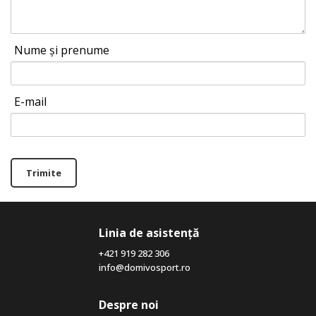
Nume și prenume
E-mail
Trimite
Linia de asistență
+421 919 282 306
info@domivosport.ro
Despre noi