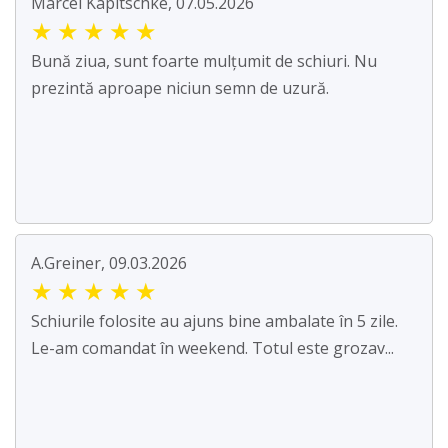
Marcel Kapitschke, 07.05.2026
★
★
★
★
★
Bună ziua, sunt foarte mulțumit de schiuri. Nu
prezintă aproape niciun semn de uzură.
A.Greiner, 09.03.2026
★
★
★
★
★
Schiurile folosite au ajuns bine ambalate în 5 zile.
Le-am comandat în weekend. Totul este grozav...