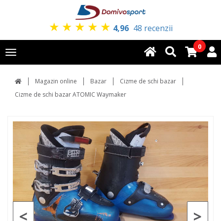
★
★
★
★
★
4,96
48 recenzii
0
Toggle
navigation
Magazin online
Bazar
Cizme de schi bazar
Cizme de schi bazar ATOMIC Waymaker
<
>