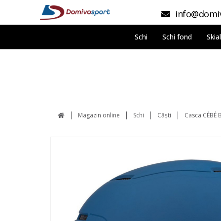
info@domiv
Schi
Schi fond
Skia
Magazin online
Schi
Căști
Casca CÉBÉ B