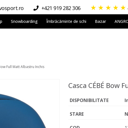
★
★
★
★
★
osport.ro
+421 919 282 306
lp
Snowboarding
Îmbrăcăminte de schi
Bazar
ANGR
ow Full Matt Albastru Inchis
Casca CÉBÉ Bow Ful
DISPONIBILITATE
I
STARE
N
COD
1