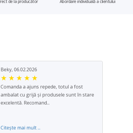
irect de la producător
Abordare individuală a clientului
Beky, 06.02.2026
★
★
★
★
★
Comanda a ajuns repede, totul a fost
ambalat cu grijă și produsele sunt în stare
excelentă. Recomand...
Citește mai mult ...