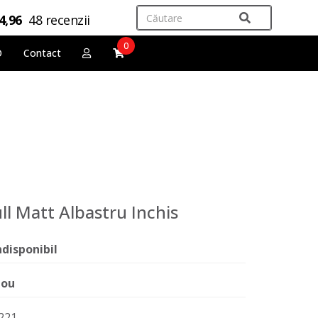
4,96
48 recenzii
0
O
Contact
l Matt Albastru Inchis
ndisponibil
ou
221