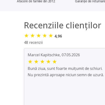
Afacere de familie din 2012
Garanție de returnare
Recenziile clienților
★
★
★
★
★
4,96
48 recenzii
Marcel Kapitschke, 07.05.2026
★
★
★
★
★
Bună ziua, sunt foarte mulțumit de schiuri.
Nu prezintă aproape niciun semn de uzură.