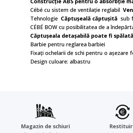
Construcție ABS pentru o absorbție ma
Cébé cu sistem de ventilație reglabil
Ven
Tehnologie
Căptușeală căptușită
sub f
CÉBÉ BOW cu posibilitatea de a îndepărta 
Căptușeala detașabilă poate fi spălat
Barbie pentru reglarea barbiei
Fixați ochelarii de schi pentru o așezare 
Design culoare: albastru
Magazin de schiuri
Restitui