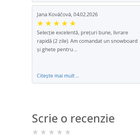
Jana Kováčová, 04.02.2026
★
★
★
★
★
Selecție excelentă, prețuri bune, livrare
rapidă (2 zile). Am comandat un snowboard
și ghete pentru ...
Citește mai mult ...
Scrie o recenzie
★
★
★
★
★