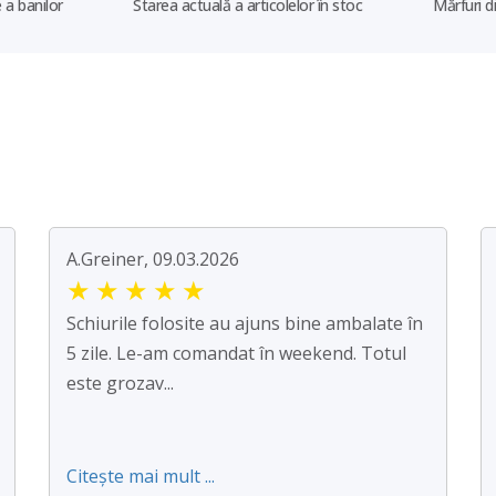
 a banilor
Starea actuală a articolelor în stoc
Mărfuri d
A.Greiner, 09.03.2026
★
★
★
★
★
Schiurile folosite au ajuns bine ambalate în
5 zile. Le-am comandat în weekend. Totul
este grozav...
Citește mai mult ...