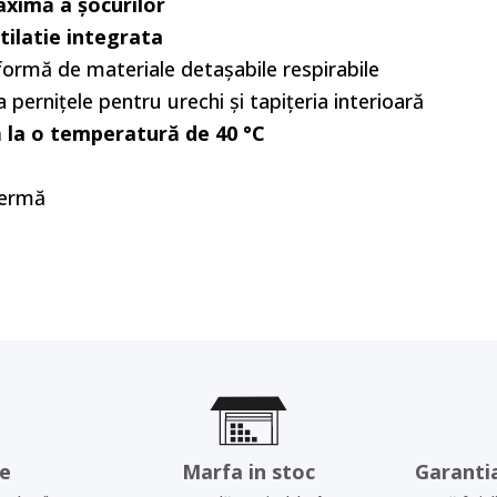
ximă a șocurilor
tilatie integrata
ormă de materiale detașabile respirabile
pernițele pentru urechi și tapițeria interioară
ă la o temperatură de 40 °C
fermă
re
Marfa in stoc
Garanti