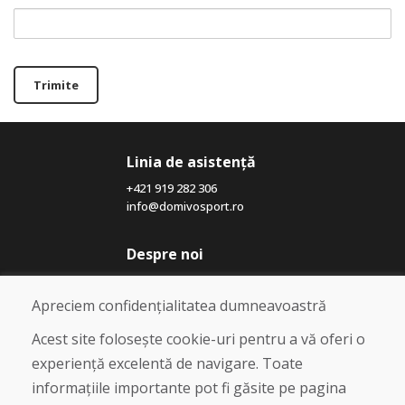
Trimite
Linia de asistență
+421 919 282 306
info@domivosport.ro
Despre noi
Blog
Despre noi
Apreciem confidențialitatea dumneavoastră
Magazin
Contact
Acest site folosește cookie-uri pentru a vă oferi o
experiență excelentă de navigare. Toate
Cumpărare
informațiile importante pot fi găsite pe pagina