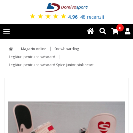
★
★
★
★
★
4,96
48 recenzii
0
Toggle
navigation
Magazin online
Snowboarding
Legături pentru snowboard
Legături pentru snowboard Spice junior pink heart