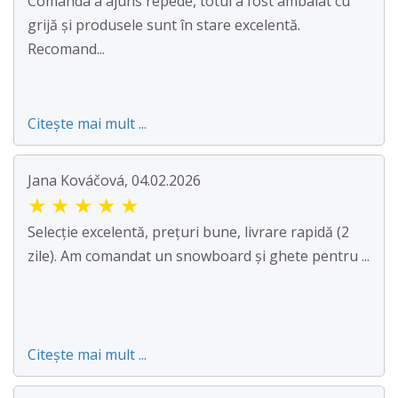
Comanda a ajuns repede, totul a fost ambalat cu
grijă și produsele sunt în stare excelentă.
Recomand...
Citește mai mult ...
Jana Kováčová, 04.02.2026
★
★
★
★
★
Selecție excelentă, prețuri bune, livrare rapidă (2
zile). Am comandat un snowboard și ghete pentru ...
Citește mai mult ...