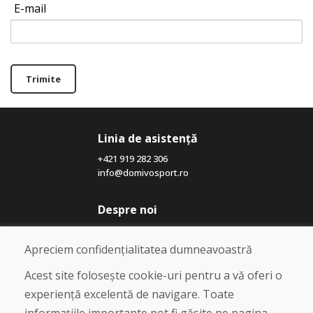
E-mail
Trimite
Linia de asistență
+421 919 282 306
info@domivosport.ro
Despre noi
Blog
Despre noi
Apreciem confidențialitatea dumneavoastră
Magazin
Contact
Acest site folosește cookie-uri pentru a vă oferi o
experiență excelentă de navigare. Toate
Cumpărare