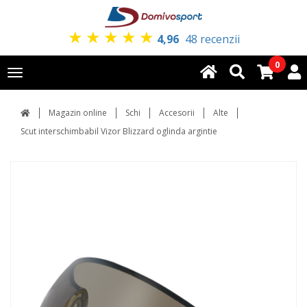
★
★
★
★
★
4,96
48 recenzii
0
Toggle
navigation
Magazin online
Schi
Accesorii
Alte
Scut interschimbabil Vizor Blizzard oglinda argintie