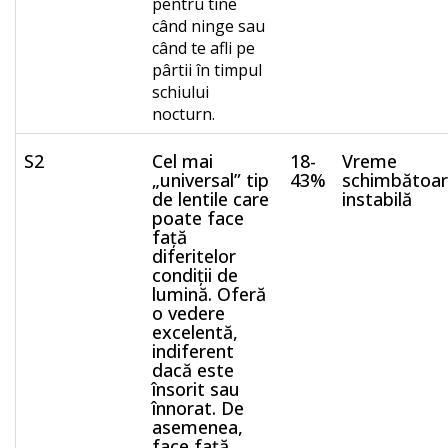
pentru tine
când ninge sau
când te afli pe
pârtii în timpul
schiului
nocturn.
S2
Cel mai
18-
Vreme
„universal” tip
43%
schimbătoa
de lentile care
instabilă
poate face
față
diferitelor
condiții de
lumină. Oferă
o vedere
excelentă,
indiferent
dacă este
însorit sau
înnorat. De
asemenea,
face față