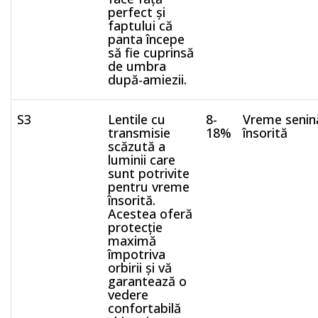
perfect și
faptului că
panta începe
să fie cuprinsă
de umbra
după-amiezii.
S3
Lentile cu
8-
Vreme senin
transmisie
18%
însorită
scăzută a
luminii care
sunt potrivite
pentru vreme
însorită.
Acestea oferă
protecție
maximă
împotriva
orbirii și vă
garantează o
vedere
confortabilă