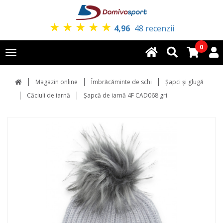
★
★
★
★
★
4,96
48 recenzii
0
Toggle
navigation
Magazin online
Îmbrăcăminte de schi
Şapci şi glugă
Căciuli de iarnă
Șapcă de iarnă 4F CAD068 gri