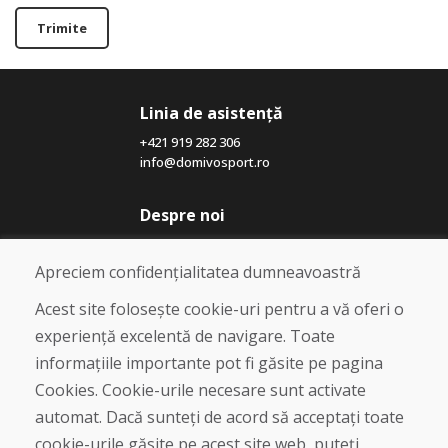
Trimite
Linia de asistență
+421 919 282 306
info@domivosport.ro
Despre noi
Blog
Despre noi
Apreciem confidențialitatea dumneavoastră
Magazin
Contact
Acest site folosește cookie-uri pentru a vă oferi o
experiență excelentă de navigare. Toate
Cumpărare
informațiile importante pot fi găsite pe pagina
Magazin online
Cookies. Cookie-urile necesare sunt activate
Termeni și condiții de afaceri
automat. Dacă sunteți de acord să acceptați toate
Livrare și plată
cookie-urile găsite pe acest site web, puteți
Plângere