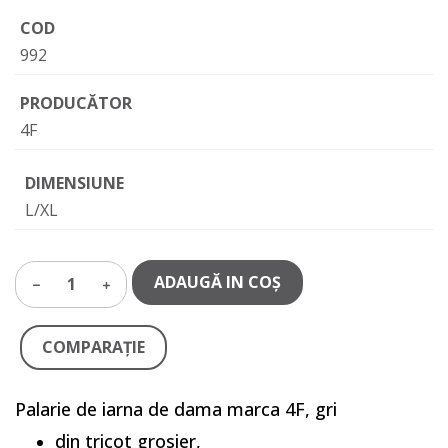
COD
992
PRODUCĂTOR
4F
DIMENSIUNE
L/XL
ADAUGĂ IN COŞ
1
COMPARAŢIE
Palarie de iarna de dama marca 4F, gri
din tricot grosier,