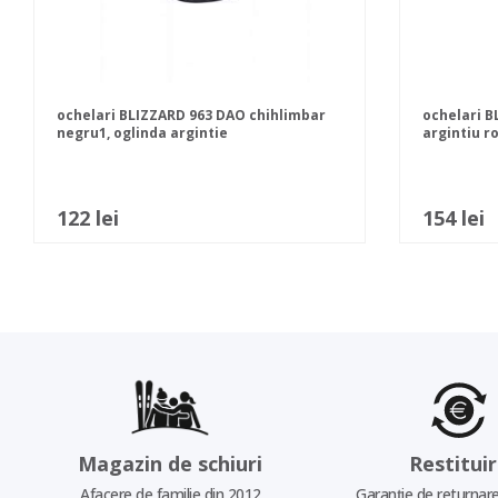
ochelari BLIZZARD 963 DAO chihlimbar
ochelari B
negru1, oglinda argintie
argintiu r
122 lei
154 lei
Magazin de schiuri
Restitui
Afacere de familie din 2012
Garanție de returnare