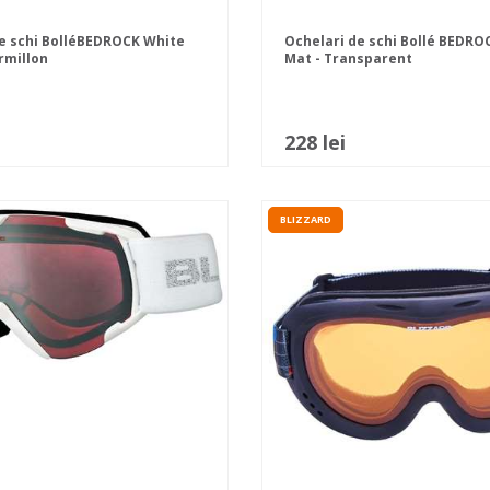
e schi BolléBEDROCK White
Ochelari de schi Bollé BEDR
rmillon
Mat - Transparent
228 lei
BLIZZARD