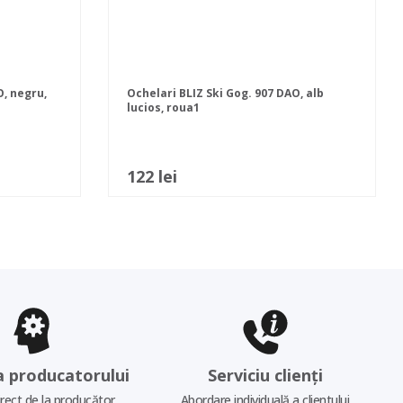
O, negru,
Ochelari BLIZ Ski Gog. 907 DAO, alb
lucios, roua1
122 lei
a producatorului
Serviciu clienți
irect de la producător
Abordare individuală a clientului