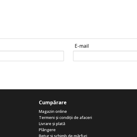
E-mail
Cumpărare
Magazin online
Termeni și condiții de afaceri
Livrare și plată
Plângere
Retur și schimb de mărfuri