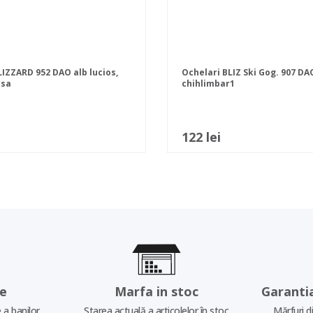
LIZZARD 952 DAO alb lucios,
Ochelari BLIZ Ski Gog. 907 DA
osa
chihlimbar1
122 lei
re
Marfa in stoc
Garanti
 a banilor
Starea actuală a articolelor în stoc
Mărfuri d