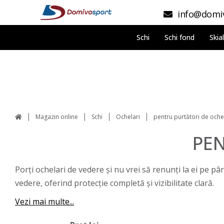
info@domiv
Schi
Schi fond
Skia
Magazin online
Schi
Ochelari
pentru purtători de oche
PEN
Porți ochelari de vedere și nu vrei să renunți la ei pe pâ
vedere, oferind protecție completă și vizibilitate clară.
Vezi mai multe...