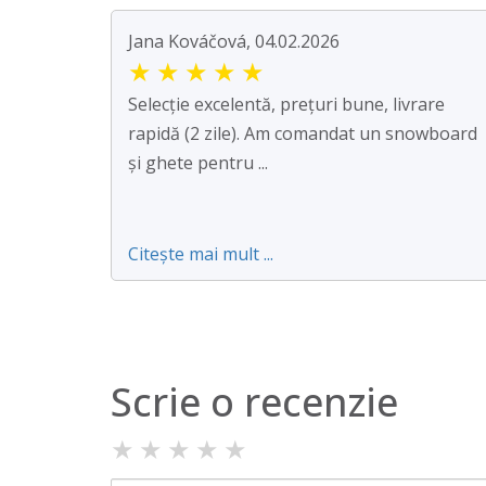
Jana Kováčová, 04.02.2026
★
★
★
★
★
Selecție excelentă, prețuri bune, livrare
rapidă (2 zile). Am comandat un snowboard
și ghete pentru ...
Citește mai mult ...
Scrie o recenzie
★
★
★
★
★