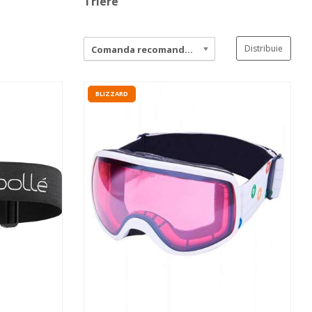
Triere
Distribuie
Comanda recomandata
BLIZZARD