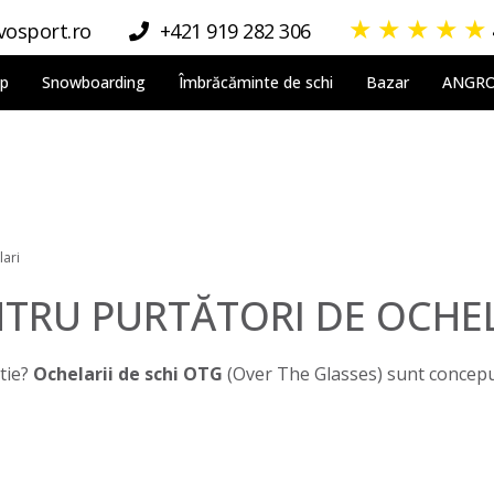
★
★
★
★
★
osport.ro
+421 919 282 306
lp
Snowboarding
Îmbrăcăminte de schi
Bazar
ANGR
lari
TRU PURTĂTORI DE OCHE
rtie?
Ochelarii de schi OTG
(Over The Glasses) sunt concepuți