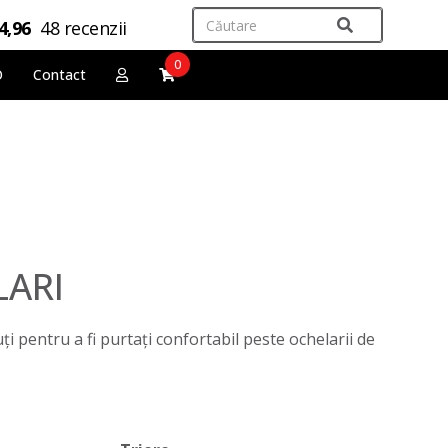
4,96
48 recenzii
0
O
Contact
LARI
 pentru a fi purtați confortabil peste ochelarii de