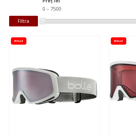
Preț lei
0
–
7500
Filtra
BOLLE
BOLLE