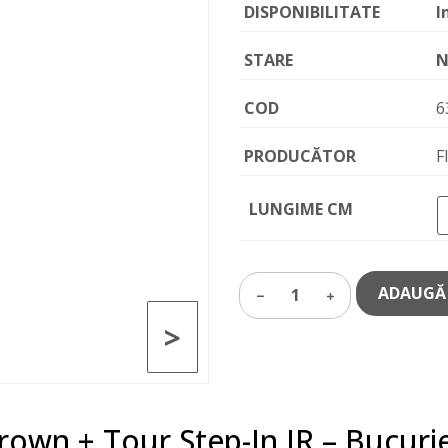
DISPONIBILITATE
I
STARE
N
COD
6
PRODUCĂTOR
F
LUNGIME CM
ADAUGĂ 
1
>
Crown + Tour Step-In JR – Bucurie