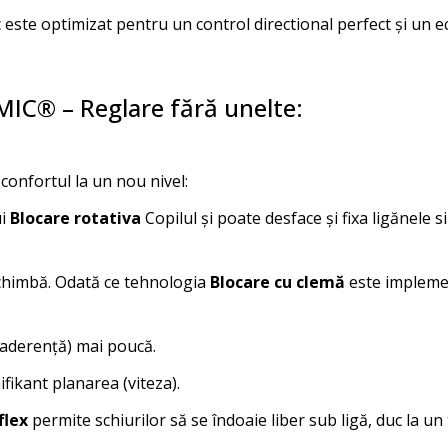
c este optimizat pentru un control directional perfect și un e
IC® – Reglare fără unelte:
 confortul la un nou nivel:
ui
Blocare rotativa
Copilul și poate desface și fixa ligănele s
chimbă. Odată ce tehnologia
Blocare cu clemă
este implemen
(aderență) mai poucă.
fikant planarea (viteza).
flex
permite schiurilor să se îndoaie liber sub ligă, duc la un 