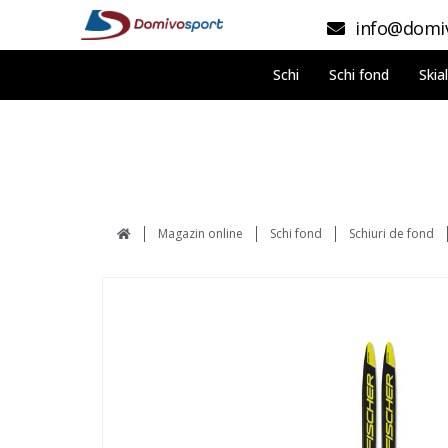
info@domiv
Schi
Schi fond
Skia
Magazin online
Schi fond
Schiuri de fond