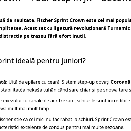
să de neuitate. Fischer Sprint Crown este cel mai popula
implitatea. Acest set cu ligatură revoluționară Turnamic
distractia pe traseu fără efort inutil.
rint ideală pentru juniori?
ntă:
Uită de epilare cu ceară. Sistem step-up dovați
Coroană
be stabilitatėa nekaša tuhān când sare chiar și pe snowa tare 
 miezului cu canale de aer frezate, schiurile sunt incredibil
owa mult mai mult timp.
ischer stie ca cei mici nu fac rabat la schiuri. Sprint Crown 
cteristici excelente de condus pentru mai multe sezoane.