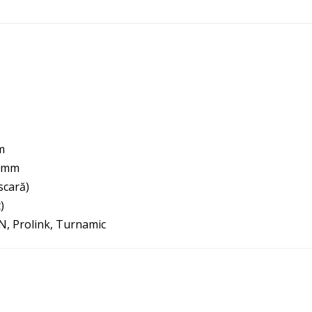
m
4 mm
scară)
)
, Prolink, Turnamic