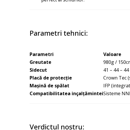
Parametri tehnici:
Parametri
Valoare
Greutate
980g / 150c
Sidecut
41 – 44 – 4
Placă de protecție
Crown Tec (
Maşină de spălat
IFP (integrat
Compatibilitatea inçalțămintei
Sisteme NNN
Verdictul nostru: