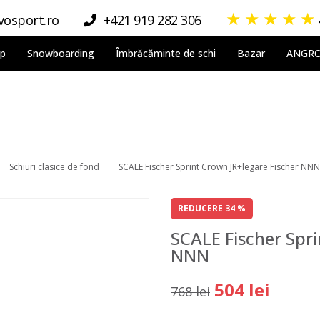
★
★
★
★
★
osport.ro
+421 919 282 306
lp
Snowboarding
Îmbrăcăminte de schi
Bazar
ANGR
Schiuri clasice de fond
SCALE Fischer Sprint Crown JR+legare Fischer NNN
REDUCERE 34 %
SCALE Fischer Spri
NNN
504 lei
768 lei