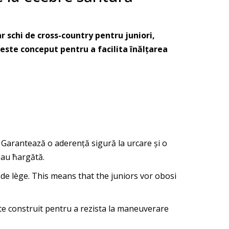
r schi de cross-country pentru juniori,
 este conceput pentru a facilita înălțarea
Garantează o aderență sigură la urcare și o
sau ħargătă.
e de lège. This means that the juniors vor obosi
este construit pentru a rezista la maneuverare