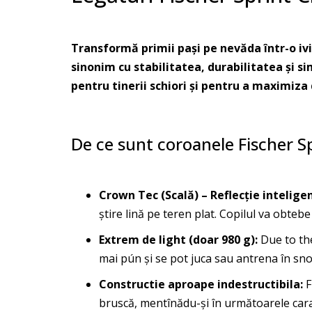
Transformă primii pași pe nevăda într-o ivi
sinonim cu stabilitatea, durabilitatea și s
pentru tinerii schiori și pentru a maximiza 
De ce sunt coroanele Fischer Sp
Crown Tec (Scală) – Reflecție intelige
știre lină pe teren plat. Copilul va obte
Extrem de light (doar 980 g):
Due to the
mai pún și se pot juca sau antrena în sn
Constructie aproape indestructibila:
F
bruscă, mentînădu-și în următoarele cara