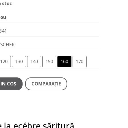
n stoc
ou
341
ISCHER
120
130
140
150
160
170
IN COŞ
COMPARAŢIE
 la ecébre săritură