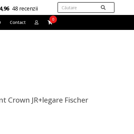
4,96
48 recenzii
0
O
Contact
nt Crown JR+legare Fischer