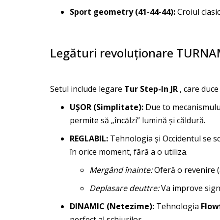
Sport geometry (41-44-44):
Croiul clasi
Legături revoluționare TURNAM
Setul include legare
Tur Step-In JR
, care duce
UȘOR (Simplitate):
Due to mecanismul
permite să „încălzi” lumină și căldură.
REGLABIL:
Tehnologia și Occidentul se s
în orice moment, fără a o utiliza.
Mergând înainte:
Oferă o revenire 
Deplasare deuttre:
Va improve signi
DINAMIC (Netezime):
Tehnologia
Flow
perfect al schiurilor.