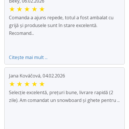
Beky, 06.02.2026
★
★
★
★
★
Comanda a ajuns repede, totul a fost ambalat cu
grijă și produsele sunt în stare excelentă.
Recomand...
Citește mai mult ...
Jana Kováčová, 04.02.2026
★
★
★
★
★
Selecție excelentă, prețuri bune, livrare rapidă (2
zile). Am comandat un snowboard și ghete pentru ...