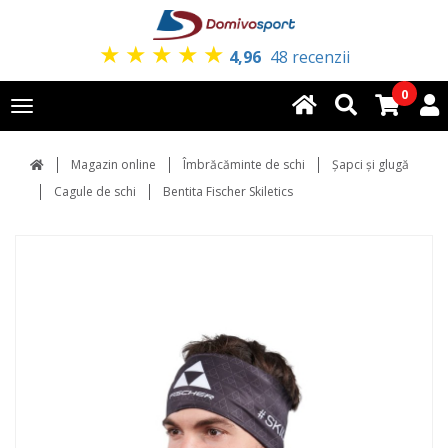
★
★
★
★
★
4,96
48 recenzii
0
Toggle
navigation
Magazin online
Îmbrăcăminte de schi
Şapci şi glugă
Cagule de schi
Bentita Fischer Skiletics