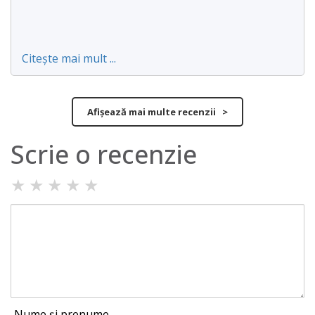
Citește mai mult ...
Afișează mai multe recenzii >
Scrie o recenzie
★
★
★
★
★
Nume și prenume