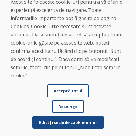
Contact
Acest site folosește cookie-uri pentru a vă oferi o
experiență excelentă de navigare. Toate
Cumpărare
informațiile importante pot fi găsite pe pagina
Magazin online
Cookies. Cookie-urile necesare sunt activate
Termeni și condiții de afaceri
automat. Dacă sunteți de acord să acceptați toate
Livrare și plată
cookie-urile găsite pe acest site web, puteți
Plângere
Retur și schimb de mărfuri
confirma acest lucru făcând clic pe butonul „Sunt
Protecția datelor cu caracter personal
de acord și continui”. Dacă doriți să vă modificați
Cookies
setările, faceți clic pe butonul „Modificați setările
cookie”.
Acceptă totul
Respinge
© DOMIVOSPORT 2026, Toate drepturile rezervate
DUFEKSOFT
-
crearea site-ului web
,
crearea de magazine electronice
Editați setările cookie-urilor