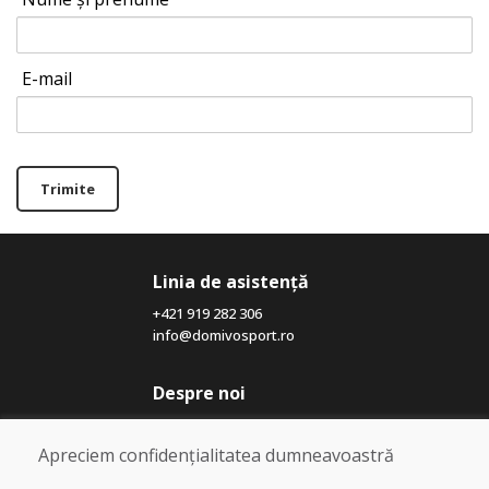
E-mail
Trimite
Linia de asistență
+421 919 282 306
info@domivosport.ro
Despre noi
Blog
Despre noi
Apreciem confidențialitatea dumneavoastră
Magazin