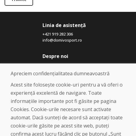
Linia de asistență
+421 919 282 306
info@domivosport.ro
Despre noi
Blog
Despre noi
Apreciem confidențialitatea dumneavoastră
Magazin
Contact
Acest site folosește cookie-uri pentru a vă oferi o
experiență excelentă de navigare. Toate
Cumpărare
informațiile importante pot fi găsite pe pagina
Magazin online
Cookies. Cookie-urile necesare sunt activate
Termeni și condiții de afaceri
automat. Dacă sunteți de acord să acceptați toate
Livrare și plată
cookie-urile găsite pe acest site web, puteți
Plângere
Retur și schimb de mărfuri
confirma acest lucru făcând clic pe butonul „Sunt