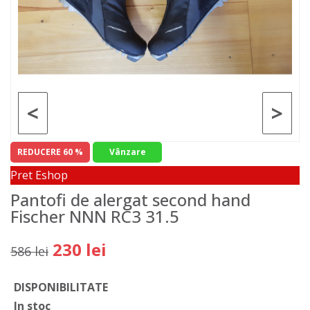
<
>
REDUCERE 60 %
Vânzare
Pret Eshop
Pantofi de alergat second hand
Fischer NNN RC3 31.5
230 lei
586 lei
DISPONIBILITATE
In stoc