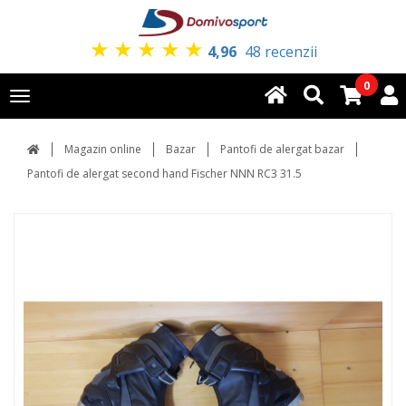
★
★
★
★
★
4,96
48 recenzii
0
Toggle
navigation
Magazin online
Bazar
Pantofi de alergat bazar
Pantofi de alergat second hand Fischer NNN RC3 31.5