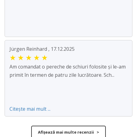
Jürgen Reinhard , 17.12.2025
★
★
★
★
★
Am comandat o pereche de schiuri folosite și le-am
primit în termen de patru zile lucrătoare. Sch...
Citește mai mult ...
Afișează mai multe recenzii >