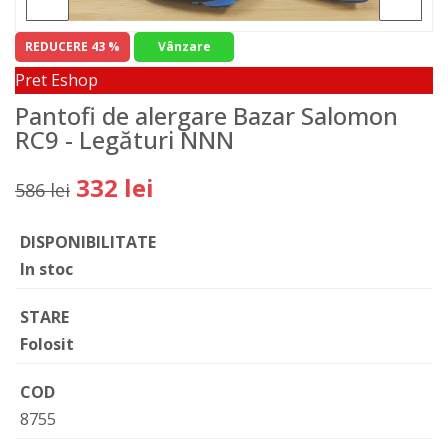
REDUCERE 43 %
Vânzare
Pret Eshop
Pantofi de alergare Bazar Salomon
RC9 - Legături NNN
332 lei
586 lei
DISPONIBILITATE
In stoc
STARE
Folosit
COD
8755