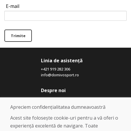
E-mail
Trimite
Linia de asistență
+421 919 282 306
info@domivosport.ro
Despre noi
Blog
Despre noi
Apreciem confidențialitatea dumneavoastră
Magazin
Contact
Acest site folosește cookie-uri pentru a vă oferi o
experiență excelentă de navigare. Toate