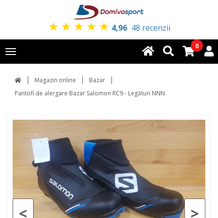
★
★
★
★
★
4,96
48 recenzii
0
Toggle
navigation
Magazin online
Bazar
Pantofi de alergare Bazar Salomon RC9 - Legături NNN
<
>