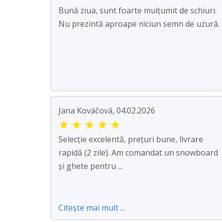
Bună ziua, sunt foarte mulțumit de schiuri.
Nu prezintă aproape niciun semn de uzură.
Jana Kováčová, 04.02.2026
★
★
★
★
★
Selecție excelentă, prețuri bune, livrare
rapidă (2 zile). Am comandat un snowboard
și ghete pentru ...
Citește mai mult ...