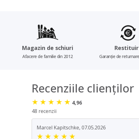
Magazin de schiuri
Restitui
Afacere de familie din 2012
Garanție de returnare
Recenziile clienților
★
★
★
★
★
4,96
48 recenzii
Marcel Kapitschke, 07.05.2026
★
★
★
★
★