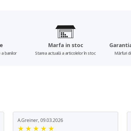
re
Marfa in stoc
Garanti
 a banilor
Starea actuală a articolelor în stoc
Mărfuri d
A.Greiner, 09.03.2026
★
★
★
★
★