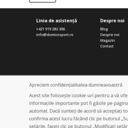
Linia de asistență
Despre noi
+421 919 282 306
Blog
info@domivosport.ro
Despre noi
Magazin
Contact
Apreciem confidențialitatea dumneavoastră
Acest site folosește cookie-uri pentru a vă of
informațiile importante pot fi găsite pe pagin
automat. Dacă sunteți de acord să acceptați toa
confirma acest lucru făcând clic pe butonul „Sun
setările, faceți clic pe butonul „Modificați setăr