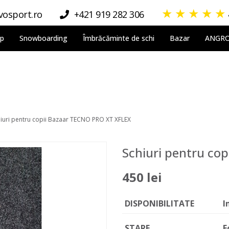
★
★
★
★
★
osport.ro
+421 919 282 306
lp
Snowboarding
Îmbrăcăminte de schi
Bazar
ANGR
iuri pentru copii Bazaar TECNO PRO XT XFLEX
Schiuri pentru co
450 lei
DISPONIBILITATE
I
STARE
F