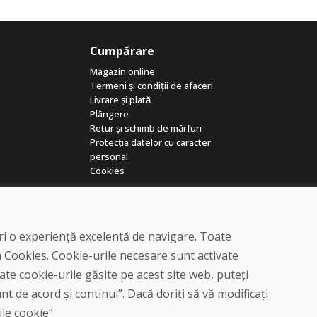
Cumpărare
Magazin online
Termeni și condiții de afaceri
Livrare și plată
Plângere
Retur și schimb de mărfuri
Protecția datelor cu caracter
personal
Cookies
eri o experiență excelentă de navigare. Toate
a Cookies. Cookie-urile necesare sunt activate
te cookie-urile găsite pe acest site web, puteți
© DOMIVOSPORT 2026, Toate drepturile rezervate
t de acord și continui”. Dacă doriți să vă modificați
DUFEKSOFT
-
crearea site-ului web
,
crearea de magazine electronice
ile cookie”.