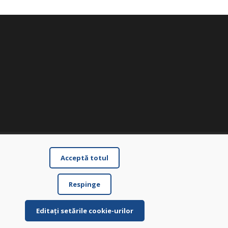
Acceptă totul
Respinge
Editați setările cookie-urilor