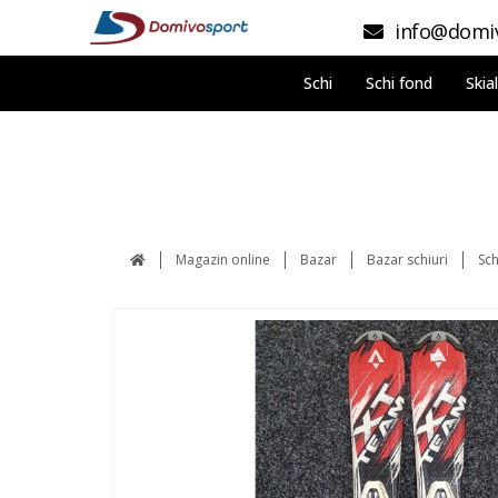
info@domiv
Schi
Schi fond
Skia
Magazin online
Bazar
Bazar schiuri
Sch