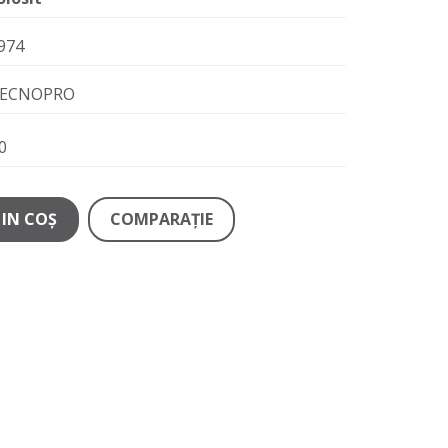
974
ECNOPRO
0
IN COŞ
COMPARAŢIE