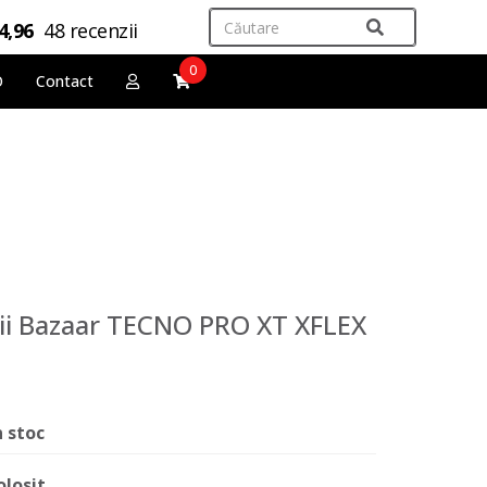
4,96
48 recenzii
0
O
Contact
pii Bazaar TECNO PRO XT XFLEX
n stoc
olosit