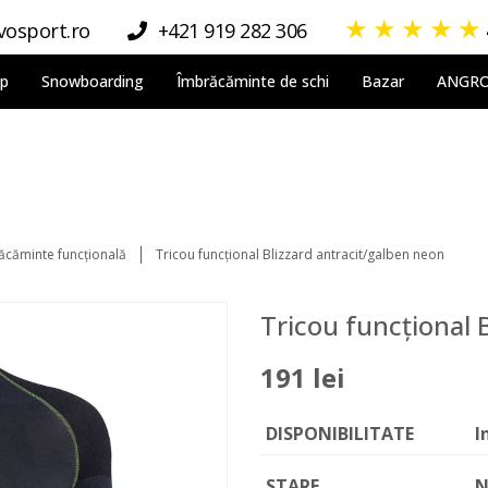
★
★
★
★
★
osport.ro
+421 919 282 306
lp
Snowboarding
Îmbrăcăminte de schi
Bazar
ANGR
ăcăminte funcțională
Tricou funcțional Blizzard antracit/galben neon
Tricou funcțional 
191 lei
DISPONIBILITATE
I
STARE
N