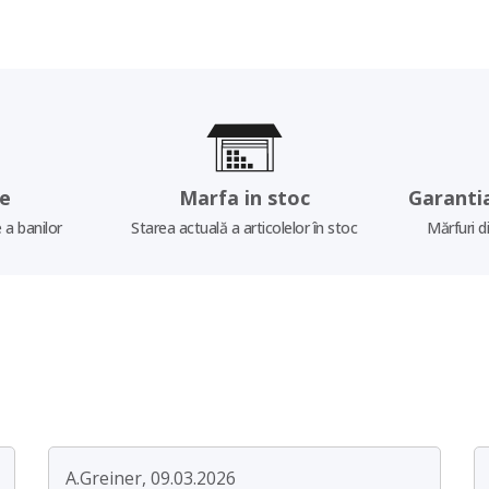
re
Marfa in stoc
Garanti
 a banilor
Starea actuală a articolelor în stoc
Mărfuri d
A.Greiner, 09.03.2026