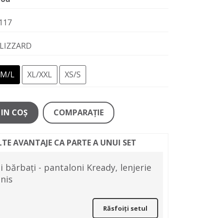
117
LIZZARD
M/L
XL/XXL
XS/S
IN COŞ
COMPARAŢIE
LTE AVANTAJE CA PARTE A UNUI SET
 bărbați - pantaloni Kready, lenjerie
nis
Răsfoiți setul