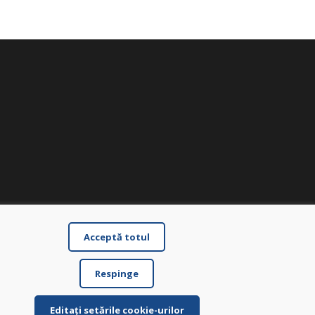
Acceptă totul
Respinge
Editați setările cookie-urilor