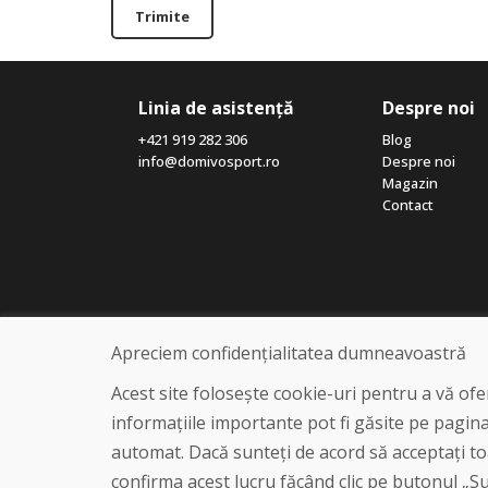
Trimite
Linia de asistență
Despre noi
+421 919 282 306
Blog
info@domivosport.ro
Despre noi
Magazin
Contact
Apreciem confidențialitatea dumneavoastră
Acest site folosește cookie-uri pentru a vă of
informațiile importante pot fi găsite pe pagin
automat. Dacă sunteți de acord să acceptați toa
confirma acest lucru făcând clic pe butonul „Sun