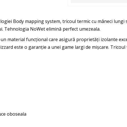
logiei Body mapping system, tricoul termic cu mâneci lungi se
ui. Tehnologia NoWet elimină perfect umezeala.
-un material funcțional care asigură proprietăți izolante exc
Blizzard este o garanție a unei game largi de mișcare. Trico
uce oboseala