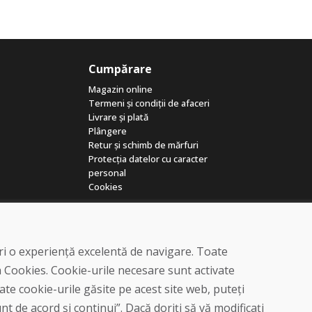
Cumpărare
Magazin online
Termeni și condiții de afaceri
Livrare și plată
Plângere
Retur și schimb de mărfuri
Protecția datelor cu caracter
personal
Cookies
eri o experiență excelentă de navigare. Toate
a Cookies. Cookie-urile necesare sunt activate
te cookie-urile găsite pe acest site web, puteți
© DOMIVOSPORT 2026, Toate drepturile rezervate
t de acord și continui”. Dacă doriți să vă modificați