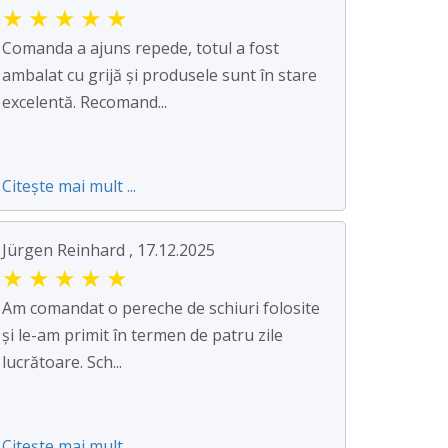
★
★
★
★
★
Comanda a ajuns repede, totul a fost
ambalat cu grijă și produsele sunt în stare
excelentă. Recomand...
Citește mai mult ...
Jürgen Reinhard , 17.12.2025
★
★
★
★
★
Am comandat o pereche de schiuri folosite
și le-am primit în termen de patru zile
lucrătoare. Sch...
Citește mai mult ...