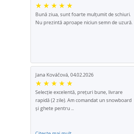
★
★
★
★
★
Bună ziua, sunt foarte mulțumit de schiuri.
Nu prezintă aproape niciun semn de uzură.
Jana Kováčová, 04.02.2026
★
★
★
★
★
Selecție excelentă, prețuri bune, livrare
rapidă (2 zile). Am comandat un snowboard
și ghete pentru ...
Citește mai mult ...