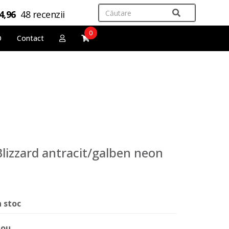
4,96
48 recenzii
0
O
Contact
Blizzard antracit/galben neon
n stoc
ou