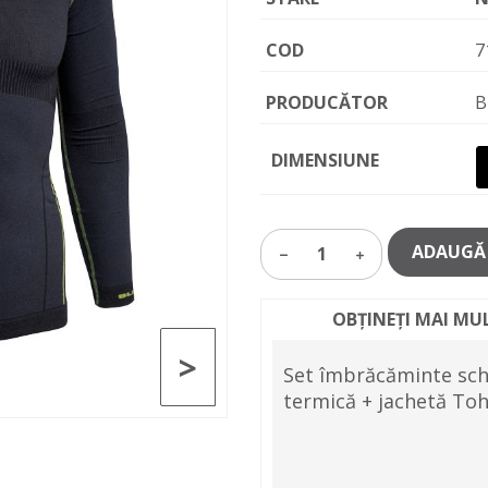
COD
7
PRODUCĂTOR
B
DIMENSIUNE
ADAUGĂ 
1
OBȚINEȚI MAI MU
>
Set îmbrăcăminte schi
termică + jachetă Toh