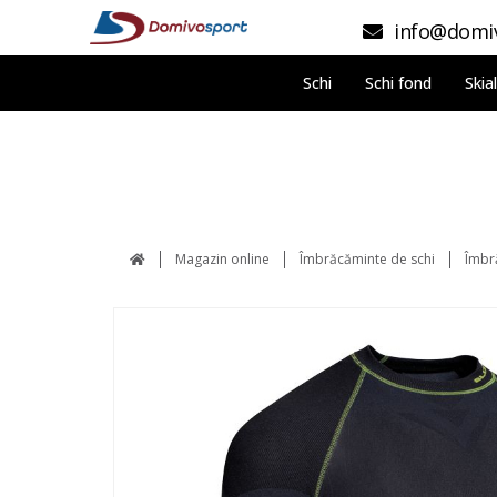
info@domiv
Schi
Schi fond
Skia
Magazin online
Îmbrăcăminte de schi
Îmbr