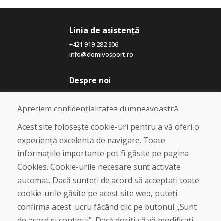
Linia de asistență
+421 919 282 306
info@domivosport.ro
Despre noi
Blog
Despre noi
Apreciem confidențialitatea dumneavoastră
Magazin
Contact
Acest site folosește cookie-uri pentru a vă oferi o
experiență excelentă de navigare. Toate
Cumpărare
informațiile importante pot fi găsite pe pagina
Magazin online
Cookies. Cookie-urile necesare sunt activate
Termeni și condiții de afaceri
automat. Dacă sunteți de acord să acceptați toate
Livrare și plată
cookie-urile găsite pe acest site web, puteți
Plângere
Retur și schimb de mărfuri
confirma acest lucru făcând clic pe butonul „Sunt
Protecția datelor cu caracter personal
de acord și continui”. Dacă doriți să vă modificați