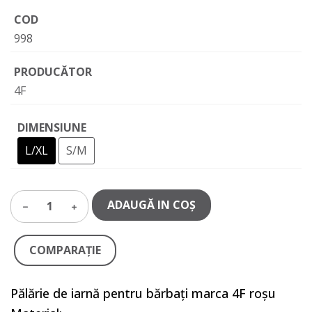
COD
998
PRODUCĂTOR
4F
DIMENSIUNE
L/XL
S/M
ADAUGĂ IN COŞ
1
COMPARAŢIE
Pălărie de iarnă pentru bărbați marca 4F roșu