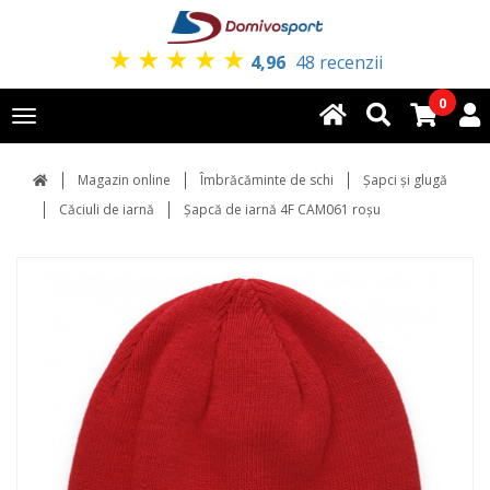
★
★
★
★
★
4,96
48 recenzii
0
Toggle
navigation
Magazin online
Îmbrăcăminte de schi
Şapci şi glugă
Căciuli de iarnă
Șapcă de iarnă 4F CAM061 roșu