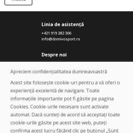
Linia de asistență
+421 919 282 306
info@domivosport.ro
Despre noi
Blog
Despre noi
Apreciem confidențialitatea dumneavoastră
Magazin
Contact
Acest site folosește cookie-uri pentru a vă oferi o
experiență excelentă de navigare. Toate
Cumpărare
informațiile importante pot fi găsite pe pagina
Magazin online
Cookies. Cookie-urile necesare sunt activate
Termeni și condiții de afaceri
automat. Dacă sunteți de acord să acceptați toate
Livrare și plată
cookie-urile găsite pe acest site web, puteți
Plângere
Retur și schimb de mărfuri
confirma acest lucru făcând clic pe butonul „Sunt