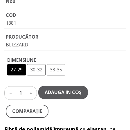
Nou
COD
1881
PRODUCĂTOR
BLIZZARD
DIMENSIUNE
27-29
30-32
33-35
ADAUGĂ IN COŞ
1
COMPARAŢIE
Fibră de poliamidă împreună cu elastan
pe