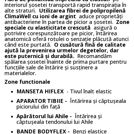
interiorul șosetei transportă rapid transpirația în
alte straturi.
Utilizarea fibrei de polipropilenă
ClimaWell cu ioni de argint
aduce proprietăți
antibacteriene în partea de picior a șosetei.
Zone
speciale cu elasticitate crescută
asigură o
potrivire corespunzătoare pe picior, întărirea
anatomică oferă rotulei o senzație plăcută atunci
când este purtată.
O cusătură fină de calitate
ajută la prevenirea urmelor degetelor, dar
este puternică și durabilă.
Recomandăm
spălarea șosetei înainte de prima purtare pentru
funcțiile sale de întărire și susținere a
materialelor.
Zone functionale
MANSETA HIFLEX
- Tivul înalt elastic
APARATOR TIBIIE -
Întărirea și căptușeala
piciorului din față
Apărătorul lui Ahile -
Întărirea și
căptușeala tendonului lui Ahile
BANDE BODYFLEX -
Benzi elastice