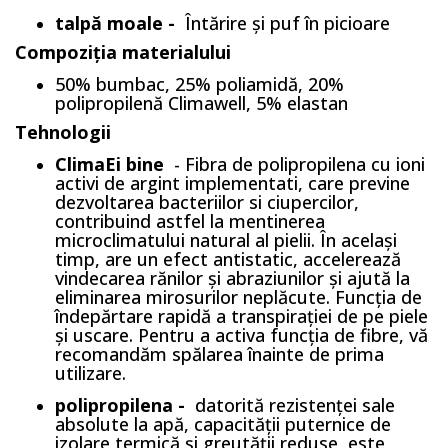
talpă moale -
Întărire și puf în picioare
Compoziția materialului
50% bumbac, 25% poliamidă, 20%
polipropilenă Climawell, 5% elastan
Tehnologii
ClimaEi bine
- Fibra de polipropilena cu ioni
activi de argint implementati, care previne
dezvoltarea bacteriilor si ciupercilor,
contribuind astfel la mentinerea
microclimatului natural al pielii. În același
timp, are un efect antistatic, accelerează
vindecarea rănilor și abraziunilor și ajută la
eliminarea mirosurilor neplăcute. Funcția de
îndepărtare rapidă a transpirației de pe piele
și uscare. Pentru a activa funcția de fibre, vă
recomandăm spălarea înainte de prima
utilizare.
polipropilena -
datorită rezistenței sale
absolute la apă, capacității puternice de
izolare termică și greutății reduse, este