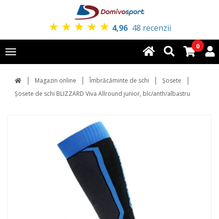
★
★
★
★
★
4,96
48 recenzii
0
Toggle
navigation
Magazin online
Îmbrăcăminte de schi
Șosete
Șosete de schi BLIZZARD Viva Allround junior, blc/anth/albastru