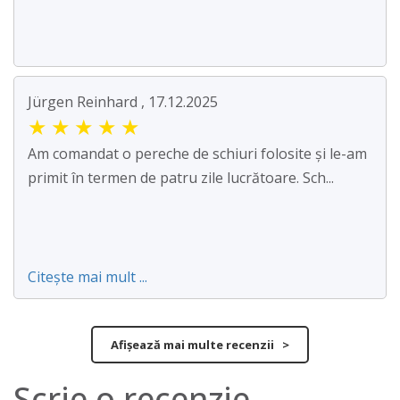
Jürgen Reinhard , 17.12.2025
★
★
★
★
★
Am comandat o pereche de schiuri folosite și le-am
primit în termen de patru zile lucrătoare. Sch...
Citește mai mult ...
Afișează mai multe recenzii >
Scrie o recenzie