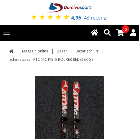
★
★
★
★
★
4,96
48 recenzii
0
Toggle
navigation
Magazin online
Bazar
Bazar schiuri
Schiuri bazar ATOMIC PISTE ROCKER REDSTER GS