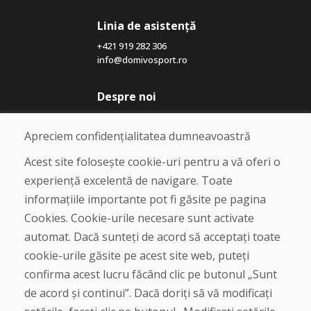
Linia de asistență
+421 919 282 306
info@domivosport.ro
Despre noi
Blog
Despre noi
Apreciem confidențialitatea dumneavoastră
Magazin
Contact
Acest site folosește cookie-uri pentru a vă oferi o
experiență excelentă de navigare. Toate
Cumpărare
informațiile importante pot fi găsite pe pagina
Magazin online
Cookies. Cookie-urile necesare sunt activate
Termeni și condiții de afaceri
automat. Dacă sunteți de acord să acceptați toate
Livrare și plată
cookie-urile găsite pe acest site web, puteți
Plângere
Retur și schimb de mărfuri
confirma acest lucru făcând clic pe butonul „Sunt
Protecția datelor cu caracter personal
de acord și continui”. Dacă doriți să vă modificați
Cookies