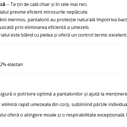
ică
– Te țin de cald chiar și în cele mai reci.
alul previne eficient mirosurile neplăcute.
ânii merinos, pantalonii au protecție naturală împotriva bacte
scată prin eliminarea eficientă a umezelii.
alul este blând cu pielea și oferă un control termic excelent
 2% elastan
igură o potrivire optimă a pantalonilor și ajută la menținer
t elimină rapid umezeala din corp, subliniind părțile individu
lui oferă o atingere moale și o respirabilitate excepțională.