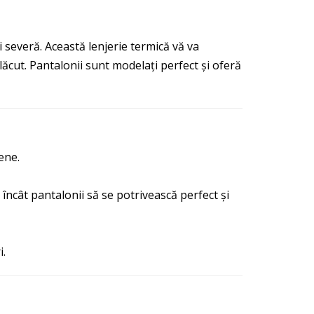
severă. Această lenjerie termică vă va
plăcut. Pantalonii sunt modelați perfect și oferă
ene.
el încât pantalonii să se potrivească perfect și
i.