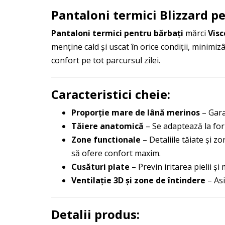
Pantaloni termici Blizzard p
Pantaloni termici pentru bărbați
mărci
Visc
menține cald și uscat în orice condiții, minimiz
confort pe tot parcursul zilei.
Caracteristici cheie:
Proporție mare de lână merinos
– Gara
Tăiere anatomică
– Se adaptează la form
Zone functionale
– Detaliile tăiate și zo
să ofere confort maxim.
Cusături plate
– Previn iritarea pielii și
Ventilație 3D și zone de întindere
– Asi
Detalii produs: