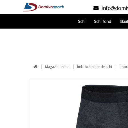
info@domiv
Schi
Schi fond
Skia
Magazin online
Îmbrăcăminte de schi
Îmbr