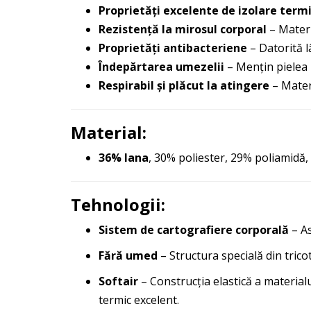
Proprietăți excelente de izolare term
Rezistență la mirosul corporal
– Materi
Proprietăți antibacteriene
– Datorită l
Îndepărtarea umezelii
– Mențin pielea u
Respirabil și plăcut la atingere
– Materi
Material:
36% lana
, 30% poliester, 29% poliamidă,
Tehnologii:
Sistem de cartografiere corporală
– As
Fără umed
– Structura specială din trico
Softair
– Construcția elastică a materialu
termic excelent.