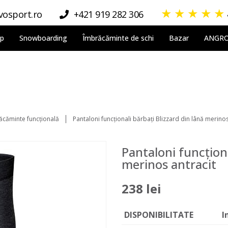
★
★
★
★
★
osport.ro
+421 919 282 306
lp
Snowboarding
Îmbrăcăminte de schi
Bazar
ANGR
ăcăminte funcțională
Pantaloni funcționali bărbați Blizzard din lână merinos
Pantaloni funcționa
merinos antracit
238 lei
DISPONIBILITATE
I