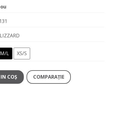
ou
131
LIZZARD
M/L
XS/S
IN COŞ
COMPARAŢIE