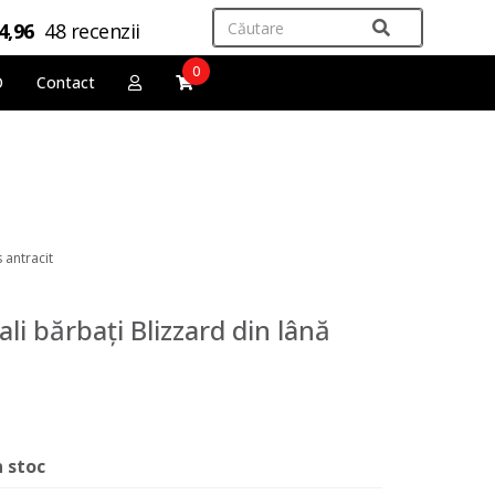
4,96
48 recenzii
0
O
Contact
 antracit
li bărbați Blizzard din lână
n stoc