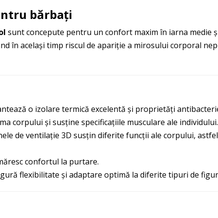
entru bărbați
ol
sunt concepute pentru un confort maxim în iarna medie și 
ând în același timp riscul de apariție a mirosului corporal ne
ntează o izolare termică excelentă și proprietăți antibacteri
a corpului și susține specificațiile musculare ale individului.
nele de ventilație 3D susțin diferite funcții ale corpului, astf
 măresc confortul la purtare.
gură flexibilitate și adaptare optimă la diferite tipuri de figur