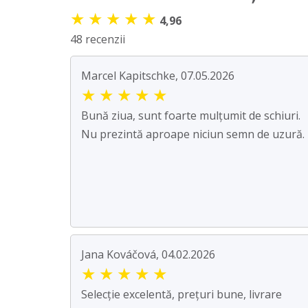
★
★
★
★
★
4,96
48 recenzii
Marcel Kapitschke, 07.05.2026
★
★
★
★
★
Bună ziua, sunt foarte mulțumit de schiuri.
Nu prezintă aproape niciun semn de uzură.
Jana Kováčová, 04.02.2026
★
★
★
★
★
Selecție excelentă, prețuri bune, livrare