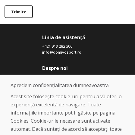
Trimite
Linia de asistență
+421 919 282 306
info@domivosport.ro
Despre noi
Blog
Despre noi
Apreciem confidențialitatea dumneavoastră
Magazin
Contact
Acest site folosește cookie-uri pentru a vă oferi o
experiență excelentă de navigare. Toate
Cumpărare
informațiile importante pot fi găsite pe pagina
Magazin online
Cookies. Cookie-urile necesare sunt activate
Termeni și condiții de afaceri
automat. Dacă sunteți de acord să acceptați toate
Livrare și plată