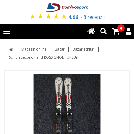
★
★
★
★
★
4,96
48 recenzii
0
Toggle
navigation
Magazin online
Bazar
Bazar schiuri
Schiuri second hand ROSSIGNOL PURSUiT