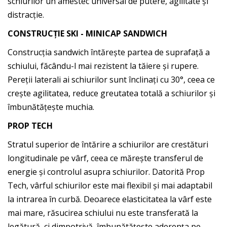
schiurilor un amestec universal de putere, agilitate și
distracție.
CONSTRUCȚIE SKI - MINICAP SANDWICH
Construcția sandwich întărește partea de suprafață a
schiului, făcându-l mai rezistent la tăiere și rupere.
Pereții laterali ai schiurilor sunt înclinați cu 30°, ceea ce
crește agilitatea, reduce greutatea totală a schiurilor și
îmbunătățește muchia.
PROP TECH
Stratul superior de întărire a schiurilor are crestături
longitudinale pe vârf, ceea ce mărește transferul de
energie și controlul asupra schiurilor. Datorită Prop
Tech, vârful schiurilor este mai flexibil și mai adaptabil
la intrarea în curbă. Deoarece elasticitatea la vârf este
mai mare, răsucirea schiului nu este transferată la
legătură, ci dimpotrivă, îmbunătățește aderența pe