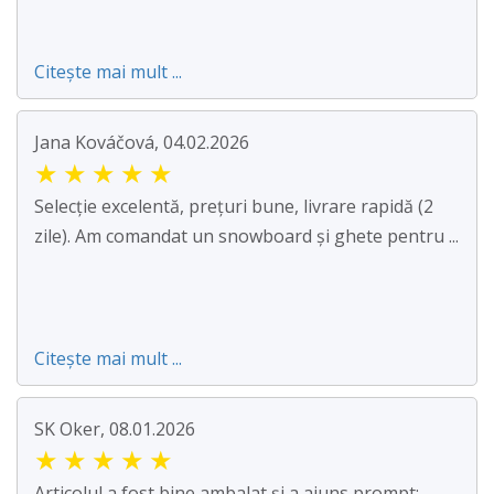
Citește mai mult ...
Jana Kováčová, 04.02.2026
★
★
★
★
★
Selecție excelentă, prețuri bune, livrare rapidă (2
zile). Am comandat un snowboard și ghete pentru ...
Citește mai mult ...
SK Oker, 08.01.2026
★
★
★
★
★
Articolul a fost bine ambalat și a ajuns prompt;