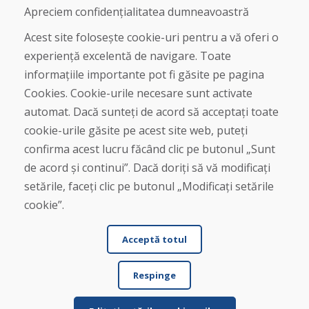
Despre noi
Apreciem confidențialitatea dumneavoastră
Magazin
Contact
Acest site folosește cookie-uri pentru a vă oferi o
experiență excelentă de navigare. Toate
Cumpărare
informațiile importante pot fi găsite pe pagina
Magazin online
Cookies. Cookie-urile necesare sunt activate
Termeni și condiții de afaceri
automat. Dacă sunteți de acord să acceptați toate
Livrare și plată
cookie-urile găsite pe acest site web, puteți
Plângere
Retur și schimb de mărfuri
confirma acest lucru făcând clic pe butonul „Sunt
Protecția datelor cu caracter personal
de acord și continui”. Dacă doriți să vă modificați
Cookies
setările, faceți clic pe butonul „Modificați setările
cookie”.
Acceptă totul
Respinge
© DOMIVOSPORT 2026, Toate drepturile rezervate
DUFEKSOFT
-
crearea site-ului web
,
crearea de magazine electronice