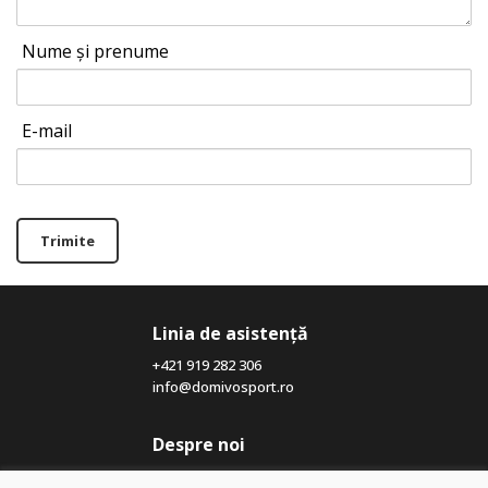
Nume și prenume
E-mail
Trimite
Linia de asistență
+421 919 282 306
info@domivosport.ro
Despre noi
Blog