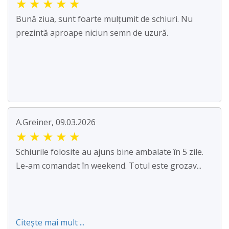
★
★
★
★
★
Bună ziua, sunt foarte mulțumit de schiuri. Nu
prezintă aproape niciun semn de uzură.
A.Greiner, 09.03.2026
★
★
★
★
★
Schiurile folosite au ajuns bine ambalate în 5 zile.
Le-am comandat în weekend. Totul este grozav...
Citește mai mult ...