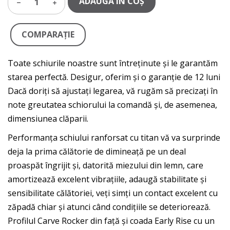
ADAUGĂ IN COŞ
1
COMPARAŢIE
Toate schiurile noastre sunt întreținute și le garantăm
starea perfectă. Desigur, oferim și o garanție de 12 luni
Dacă doriți să ajustați legarea, vă rugăm să precizați în
note greutatea schiorului la comandă și, de asemenea,
dimensiunea clăparii.
Performanța schiului ranforsat cu titan vă va surprinde
deja la prima călătorie de dimineață pe un deal
proaspăt îngrijit și, datorită miezului din lemn, care
amortizează excelent vibrațiile, adaugă stabilitate și
sensibilitate călătoriei, veți simți un contact excelent cu
zăpadă chiar și atunci când condițiile se deteriorează.
Profilul Carve Rocker din față și coada Early Rise cu un