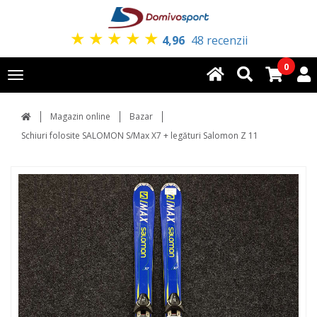
★
★
★
★
★
4,96
48 recenzii
0
Toggle
navigation
Magazin online
Bazar
Schiuri folosite SALOMON S/Max X7 + legături Salomon Z 11