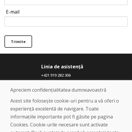
E-mail
Trimite
Linia de asistență
+421 919 282 306
info@domivosport.ro
Apreciem confidențialitatea dumneavoastră
Despre noi
Acest site folosește cookie-uri pentru a vă oferi o
Blog
experiență excelentă de navigare. Toate
Despre noi
informațiile importante pot fi găsite pe pagina
Magazin
Contact
Cookies. Cookie-urile necesare sunt activate