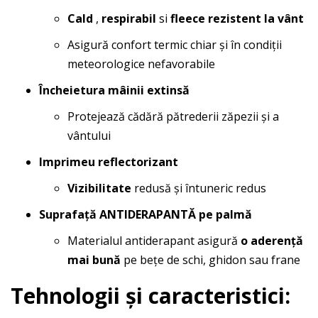
Cald
,
respirabil
si
fleece rezistent la vânt
Asigură confort termic chiar și în condiții
meteorologice nefavorabile
Încheietura mâinii extinsă
Protejează cădără pătrederii zăpezii și a
vântului
Imprimeu reflectorizant
Vizibilitate
redusă și întuneric redus
Suprafață ANTIDERAPANTĂ pe palmă
Materialul antiderapant asigură
o aderență
mai bună
pe bețe de schi, ghidon sau frane
Tehnologii și caracteristici: