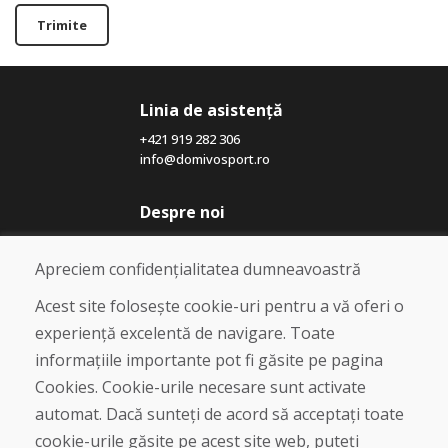
Trimite
Linia de asistență
+421 919 282 306
info@domivosport.ro
Despre noi
Blog
Despre noi
Apreciem confidențialitatea dumneavoastră
Magazin
Contact
Acest site folosește cookie-uri pentru a vă oferi o
experiență excelentă de navigare. Toate
Cumpărare
informațiile importante pot fi găsite pe pagina
Magazin online
Cookies. Cookie-urile necesare sunt activate
Termeni și condiții de afaceri
automat. Dacă sunteți de acord să acceptați toate
Livrare și plată
cookie-urile găsite pe acest site web, puteți
Plângere