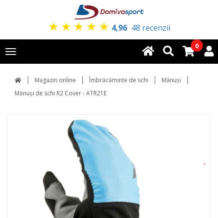
★
★
★
★
★
4,96
48 recenzii
0
Toggle
navigation
Magazin online
Îmbrăcăminte de schi
Mănuși
Mănuși de schi R2 Cover - ATR21E