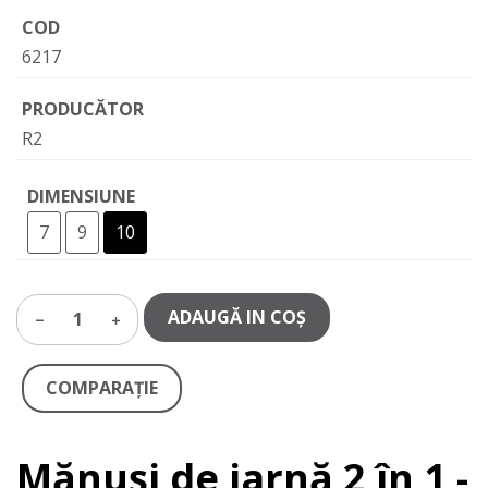
COD
6217
PRODUCĂTOR
R2
DIMENSIUNE
7
9
10
ADAUGĂ IN COŞ
1
COMPARAŢIE
Mănuși de iarnă 2 în 1 -