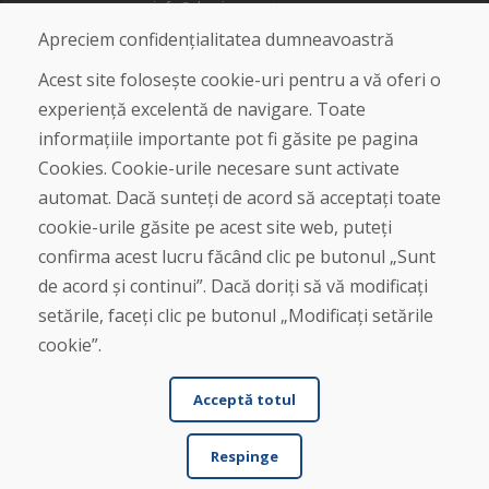
info@domivosport.ro
Apreciem confidențialitatea dumneavoastră
Despre noi
Acest site folosește cookie-uri pentru a vă oferi o
Blog
experiență excelentă de navigare. Toate
Despre noi
informațiile importante pot fi găsite pe pagina
Magazin
Contact
Cookies. Cookie-urile necesare sunt activate
automat. Dacă sunteți de acord să acceptați toate
Cumpărare
cookie-urile găsite pe acest site web, puteți
Magazin online
confirma acest lucru făcând clic pe butonul „Sunt
Termeni și condiții de afaceri
de acord și continui”. Dacă doriți să vă modificați
Livrare și plată
setările, faceți clic pe butonul „Modificați setările
Plângere
Retur și schimb de mărfuri
cookie”.
Protecția datelor cu caracter personal
Cookies
Acceptă totul
Respinge