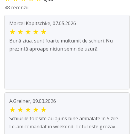
48 recenzii
Marcel Kapitschke, 07.05.2026
★
★
★
★
★
Bună ziua, sunt foarte mulțumit de schiuri. Nu
prezintă aproape niciun semn de uzură.
A.Greiner, 09.03.2026
★
★
★
★
★
Schiurile folosite au ajuns bine ambalate în 5 zile.
Le-am comandat în weekend. Totul este grozav...