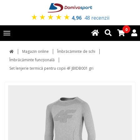
★
★
★
★
★
4,96
48 recenzii
0
Toggle
navigation
Magazin online
Îmbrăcăminte de schi
Îmbrăcăminte funcțională
Set lenjerie termică pentru copii 4F JBIDB001 gri