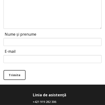
Nume și prenume
E-mail
Trimite
Linia de asistență
+421 919 282 306