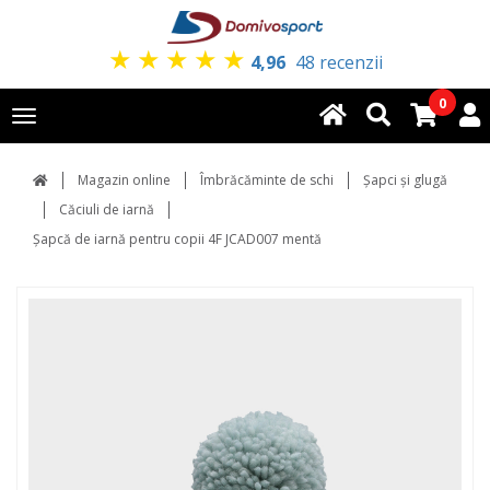
★
★
★
★
★
4,96
48 recenzii
0
Toggle
navigation
Magazin online
Îmbrăcăminte de schi
Şapci şi glugă
Căciuli de iarnă
Șapcă de iarnă pentru copii 4F JCAD007 mentă