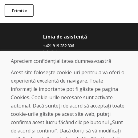
Trimite
Linia de asistență
+421 919 282 306
info@domivosport.ro
Apreciem confidențialitatea dumneavoastră
Despre noi
Acest site folosește cookie-uri pentru a vă oferi o
Blog
experiență excelentă de navigare. Toate
Despre noi
informațiile importante pot fi găsite pe pagina
Magazin
Contact
Cookies. Cookie-urile necesare sunt activate
automat. Dacă sunteți de acord să acceptați toate
Cumpărare
cookie-urile găsite pe acest site web, puteți
Magazin online
confirma acest lucru făcând clic pe butonul „Sunt
Termeni și condiții de afaceri
de acord și continui”. Dacă doriți să vă modificați
Livrare și plată