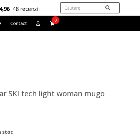
4,96
48 recenzii
0
O
Contact
bar SKI tech light woman mugo
n stoc