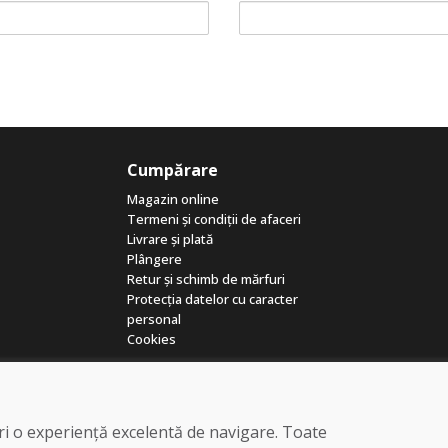
Cumpărare
Magazin online
Termeni și condiții de afaceri
Livrare și plată
Plângere
Retur și schimb de mărfuri
Protecția datelor cu caracter
personal
Cookies
eri o experiență excelentă de navigare. Toate