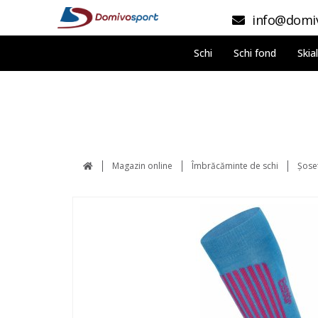
info@domiv
Schi
Schi fond
Skia
Magazin online
Îmbrăcăminte de schi
Șose