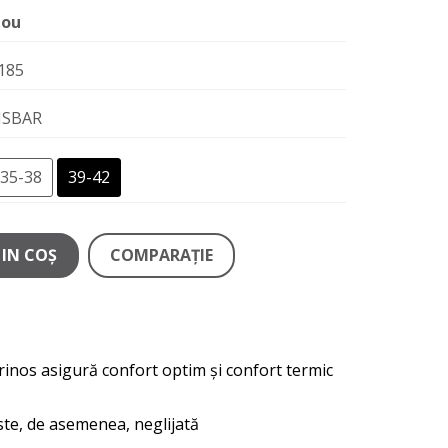
ou
185
ISBAR
35-38
39-42
IN COŞ
COMPARAŢIE
erinos asigură confort optim și confort termic
este, de asemenea, neglijată