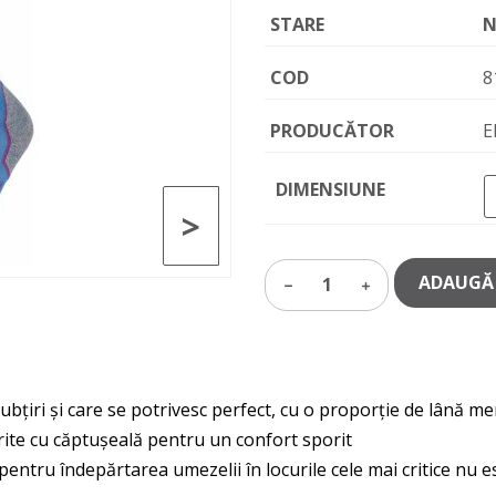
STARE
N
COD
8
PRODUCĂTOR
E
DIMENSIUNE
>
ADAUGĂ 
1
subțiri și care se potrivesc perfect, cu o proporție de lână m
tărite cu căptușeală pentru un confort sporit
pentru îndepărtarea umezelii în locurile cele mai critice nu 