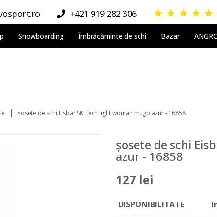
★
★
★
★
★
osport.ro
+421 919 282 306
lp
Snowboarding
Îmbrăcăminte de schi
Bazar
ANGR
te
șosete de schi Eisbar SKI tech light woman mugo azur - 16858
șosete de schi Eis
azur - 16858
127 lei
DISPONIBILITATE
I