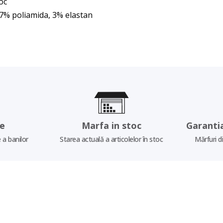
oc
37% poliamida, 3% elastan
re
Marfa in stoc
Garanti
 a banilor
Starea actuală a articolelor în stoc
Mărfuri d