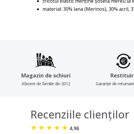
tricotul elastic menține șoseta mereu la l
material: 30% lana (Merinos), 30% acril, 
Magazin de schiuri
Restitui
Afacere de familie din 2012
Garanție de returnare
Recenziile clienților
★
★
★
★
★
4,96