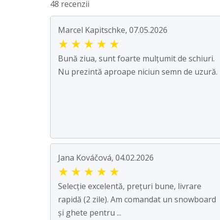
48 recenzii
Marcel Kapitschke, 07.05.2026
★
★
★
★
★
Bună ziua, sunt foarte mulțumit de schiuri.
Nu prezintă aproape niciun semn de uzură.
Jana Kováčová, 04.02.2026
★
★
★
★
★
Selecție excelentă, prețuri bune, livrare
rapidă (2 zile). Am comandat un snowboard
și ghete pentru ...